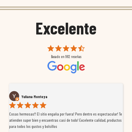
Excelente
Basado en
982
reseñas
Yuliana Montoya
Cosas hermosas!! El sitio engaña por fuera! Pero dentro es espectacular! Te
Tu
atienden super bien y encuentras casi de todo! Excelente calidad, productos
de
para todos los gustos y bolsillos
pr