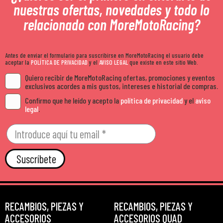
nuestras ofertas, novedades y todo lo
relacionado con MoreMotoRacing?
Antes de enviar el formulario para suscribirse en MoreMotoRacing el usuario debe
aceptar la
POLÍTICA DE PRIVACIDAD
y el
AVISO LEGAL
que existe en este sitio Web.
Quiero recibir de MoreMotoRacing ofertas, promociones y eventos
exclusivos acordes a mis gustos, intereses e historial de compras.
Confirmo que he leído y acepto la
política de privacidad
y el
aviso
legal
.
Suscríbete
RECAMBIOS, PIEZAS Y
RECAMBIOS, PIEZAS Y
ACCESORIOS
ACCESORIOS QUAD