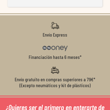
re
ti
co
r
Envío Express
Financiación hasta 6 meses*
Envío gratuito en compras superiores a 79€*
(Excepto neumáticos y kit de plásticos)
¿Quieres ser el primero en enterarte de