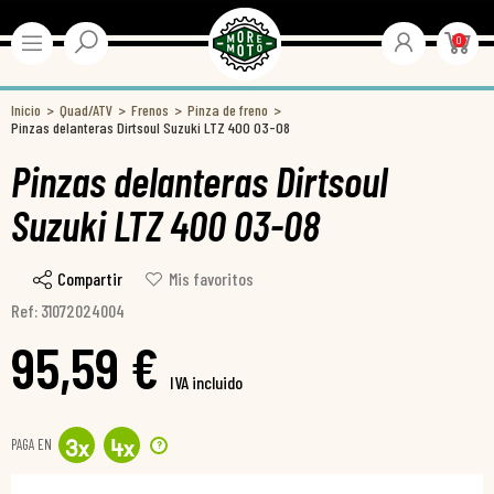
0
Inicio
Quad/ATV
Frenos
Pinza de freno
Pinzas delanteras Dirtsoul Suzuki LTZ 400 03-08
Pinzas delanteras Dirtsoul
Suzuki LTZ 400 03-08
Compartir
Mis favoritos
Ref: 31072024004
95,59 €
IVA incluido
PAGA EN
?
3
x
4
x