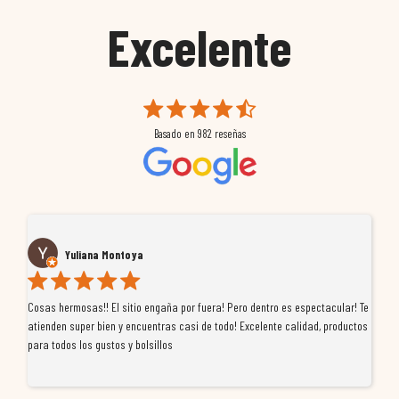
Excelente
Basado en
982
reseñas
Yuliana Montoya
Cosas hermosas!! El sitio engaña por fuera! Pero dentro es espectacular! Te
Tu
atienden super bien y encuentras casi de todo! Excelente calidad, productos
de
para todos los gustos y bolsillos
pr
re
ti