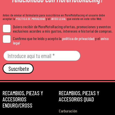
Antes de enviar el formulario para suscribirse en MoreMotoRacing el usuario debe
aceptar la
POLÍTICA DE PRIVACIDAD
y el
AVISO LEGAL
que existe en este sitio Web.
Quiero recibir de MoreMotoRacing ofertas, promociones y eventos
exclusivos acordes a mis gustos, intereses e historial de compras.
Confirmo que he leído y acepto la
política de privacidad
y el
aviso
legal
.
Suscríbete
RECAMBIOS, PIEZAS Y
RECAMBIOS, PIEZAS Y
ACCESORIOS
ACCESORIOS QUAD
ENDURO/CROSS
Carburación