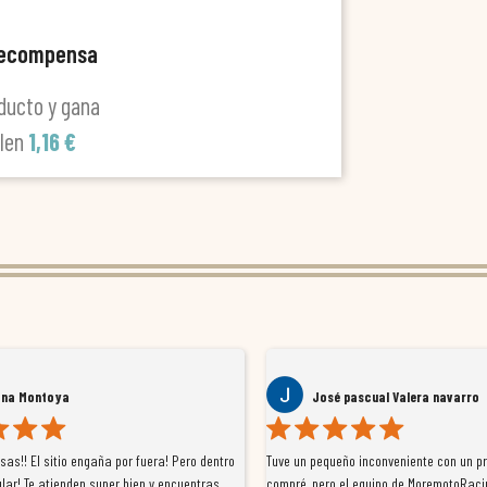
recompensa
ducto y gana
alen
1,16 €
ana Montoya
José pascual Valera navarro
as!! El sitio engaña por fuera! Pero dentro
Tuve un pequeño inconveniente con un p
lar! Te atienden super bien y encuentras
compré, pero el equipo de MoremotoRaci