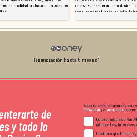
 Excelente calidad, productos para todos los
de diez. Me atendieron con profesionalid
illos
preocuparon por buscar una solución jus
resolvieron el problema de forma rápida 
Da gusto tratar con tiendas que realme
con el cliente, y me ofrecieron unas con
garantía que no me la igualaron en otro
recomendables.
Financiación hasta 6 meses*
Antes de enviar el formulario para
 enterarte de
PRIVACIDAD
y el
AVISO LEGAL
que exis
Quiero recibir de More
es y todo lo
mis gustos, intereses 
Confirmo que he leído y