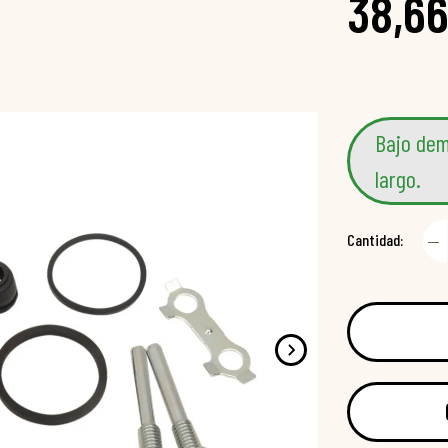
38,66
Bajo dem
largo.
Cantidad: