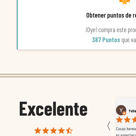
Obtener puntos de 
¡Oye! compra este pro
387 Puntos
que v
Excelente
Susana García Luis
Yuli
〈
 que
Magnífica atención al cliente. Tuvimos un pequeño
Cosas hermos
mpleados
retraso en el pedido y desde el minuto uno se
es espectacu