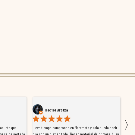
Hector Arotxa
〉
roducto que
Llevo tiempo comprando en Moremoto y solo puedo decir
Vengo
ng se ha portado
que son un diez en todo. Tienen material de primera, buen
la ti