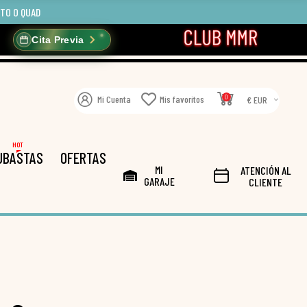
OTO O QUAD
Cita Previa
0
Mi Cuenta
Mis favoritos
€ EUR
HOT
UBASTAS
OFERTAS
MI
ATENCIÓN AL
GARAJE
CLIENTE