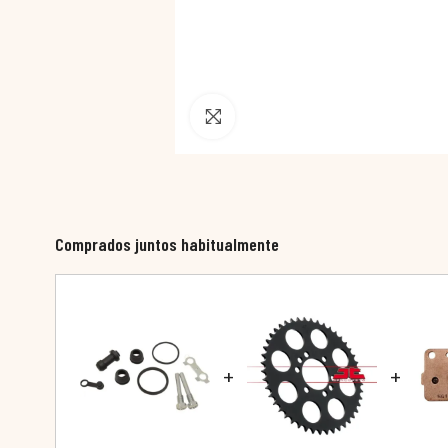
Pincha para agrandar
Comprados juntos habitualmente
+
+