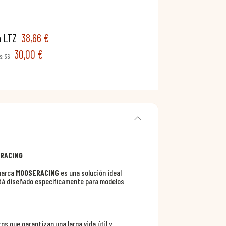
a LTZ
38,66 €
30,00 €
s: 36
ERACING
marca
MOOSERACING
es una solución ideal
stá diseñado específicamente para modelos
s que garantizan una larga vida útil y