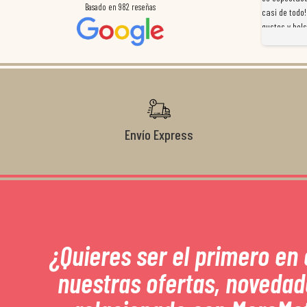
Basado en
982
reseñas
a
preocuparon por ayudarnos en todo. Gracias a Sergio,
casi de todo!
magnífico gestor... atento, amable, un servicio de 10.
gustos y bols
Gracias de nuevo por todo!
Envío Express
¿Quieres ser el primero en
nuestras ofertas, novedad