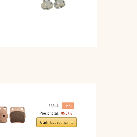
-2 %
86,81 €
Precio total:
85,07 €
Añadir los tres al carrito