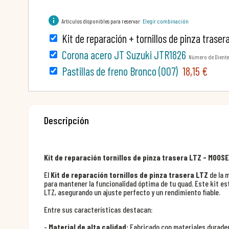
info
Artículos disponibles para reservar
Elegir combinación
Kit de reparación + tornillos de pinza traser
Corona acero JT Suzuki JTR1826
Número de Diente
Pastillas de freno Bronco (007)
18,15 €
Descripción
Kit de reparación tornillos de pinza trasera LTZ - MOOS
El
Kit de reparación tornillos de pinza trasera LTZ
de la 
para mantener la funcionalidad óptima de tu quad. Este kit e
LTZ, asegurando un ajuste perfecto y un rendimiento fiable.
Entre sus características destacan:
-
Material de alta calidad:
Fabricado con materiales duradero