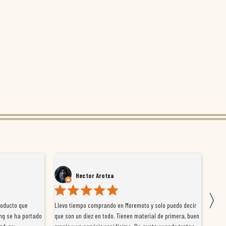
Hector Arotxa
〉
roducto que
Llevo tiempo comprando en Moremoto y solo puedo decir
Vengo
ng se ha portado
que son un diez en todo. Tienen material de primera, buen
la ti