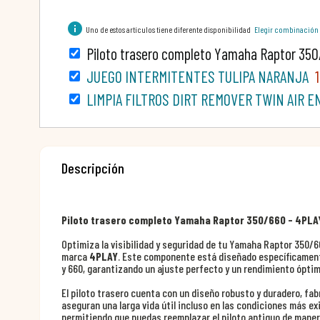
info
Uno de estos artículos tiene diferente disponibilidad
Elegir combinación
Piloto trasero completo Yamaha Raptor 35
JUEGO INTERMITENTES TULIPA NARANJA
LIMPIA FILTROS DIRT REMOVER TWIN AIR E
Descripción
Piloto trasero completo Yamaha Raptor 350/660 - 4PLA
Optimiza la visibilidad y seguridad de tu Yamaha Raptor 350/66
marca
4PLAY
. Este componente está diseñado específicament
y 660, garantizando un ajuste perfecto y un rendimiento óptim
El piloto trasero cuenta con un diseño robusto y duradero, fab
aseguran una larga vida útil incluso en las condiciones más exi
permitiendo que puedas reemplazar el piloto antiguo de manera