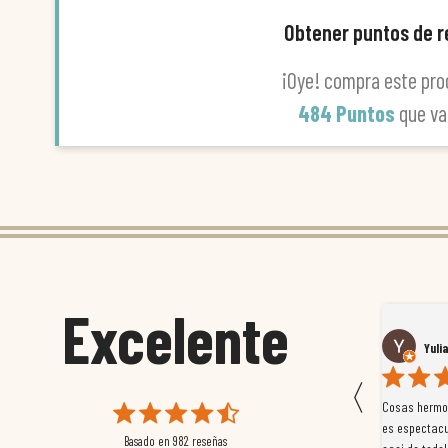
Obtener puntos de 
¡Oye! compra este pro
484 Puntos
que v
Excelente
Susana García Luis
Yuli
〈
 que
Magnífica atención al cliente. Tuvimos un pequeño
Cosas hermos
mpleados
retraso en el pedido y desde el minuto uno se
es espectacu
Basado en
982
reseñas