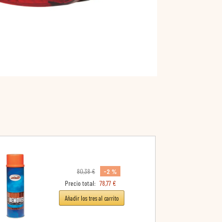
-2 %
80,38 €
Precio total:
78,77 €
Añadir los tres al carrito