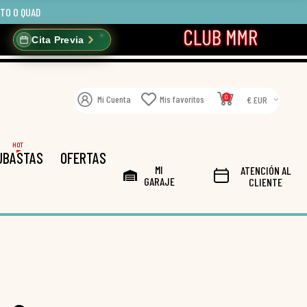
OTO O QUAD
Cita Previa
0
Mi Cuenta
Mis favoritos
€ EUR
HOT
UBASTAS
OFERTAS
MI
ATENCIÓN AL
GARAJE
CLIENTE