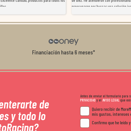
 Excelente calidad, productos para todos los
de diez. Me atendieron con profesionalid
illos
preocuparon por buscar una solución jus
resolvieron el problema de forma rápida 
Da gusto tratar con tiendas que realme
con el cliente, y me ofrecieron unas con
garantía que no me la igualaron en otro
recomendables.
Financiación hasta 6 meses*
Antes de enviar el formulario para
 enterarte de
PRIVACIDAD
y el
AVISO LEGAL
que exis
Quiero recibir de More
es y todo lo
mis gustos, intereses 
Confirmo que he leído y
toRacing?