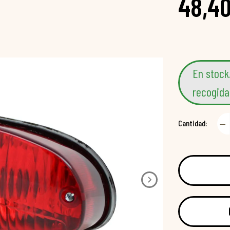
48,40
En stock
recogida
Cantidad: