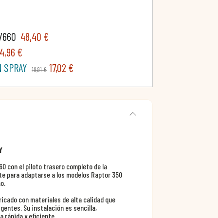
0/660
48,40 €
14,96 €
N SPRAY
17,02 €
18,91 €
Y
0 con el piloto trasero completo de la
e para adaptarse a los modelos Raptor 350
o.
ricado con materiales de alta calidad que
gentes. Su instalación es sencilla,
 rápida y eficiente.