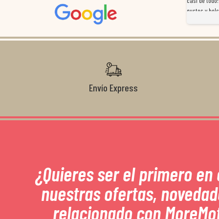
a
preocuparon por ayudarnos en todo. Gracias a Sergio,
casi de todo!
magnífico gestor... atento, amable, un servicio de 10.
gustos y bols
Gracias de nuevo por todo!
Envío Express
¿Quieres ser el primero en
nuestras ofertas, novedad
relacionado con MoreMo