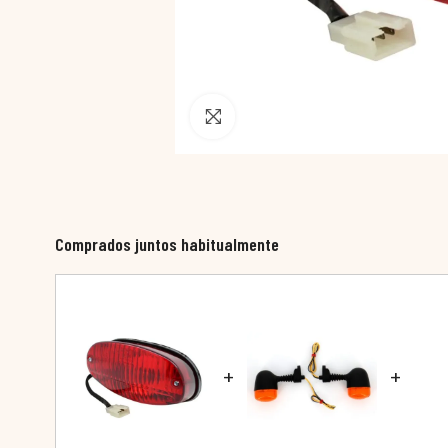
Pincha para agrandar
Comprados juntos habitualmente
+
+