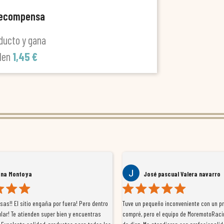
recompensa
ducto y gana
alen
1,45 €
ana Montoya
José pascual Valera navarro
as!! El sitio engaña por fuera! Pero dentro
Tuve un pequeño inconveniente con un p
lar! Te atienden super bien y encuentras
compré, pero el equipo de MoremotoRaci