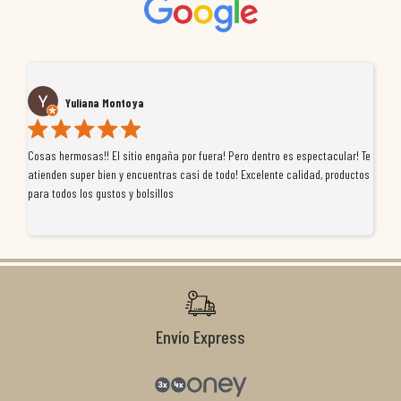
Yuliana Montoya
Cosas hermosas!! El sitio engaña por fuera! Pero dentro es espectacular! Te
Tu
atienden super bien y encuentras casi de todo! Excelente calidad, productos
de
para todos los gustos y bolsillos
pr
re
ti
co
r
Envío Express