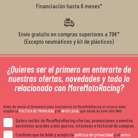
Financiación hasta 6 meses*
Envío gratuito en compras superiores a 79€*
(Excepto neumáticos y kit de plásticos)
¿Quieres ser el primero en enterarte de
nuestras ofertas, novedades y todo lo
relacionado con MoreMotoRacing?
Antes de enviar el formulario para suscribirse en MoreMotoRacing el usuario debe
aceptar la
POLÍTICA DE PRIVACIDAD
y el
AVISO LEGAL
que existe en este sitio Web.
Quiero recibir de MoreMotoRacing ofertas, promociones y eventos
exclusivos acordes a mis gustos, intereses e historial de compras.
Confirmo que he leído y acepto la
política de privacidad
y el
aviso