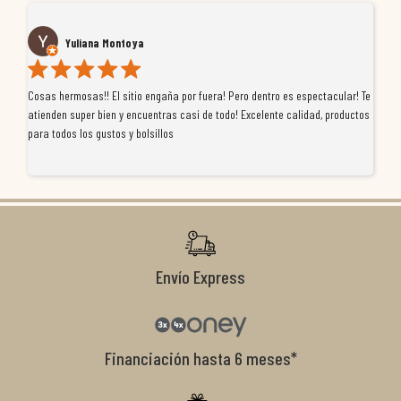
Yuliana Montoya
Cosas hermosas!! El sitio engaña por fuera! Pero dentro es espectacular! Te
Tu
atienden super bien y encuentras casi de todo! Excelente calidad, productos
de
para todos los gustos y bolsillos
pr
re
ti
co
r
Envío Express
Financiación hasta 6 meses*