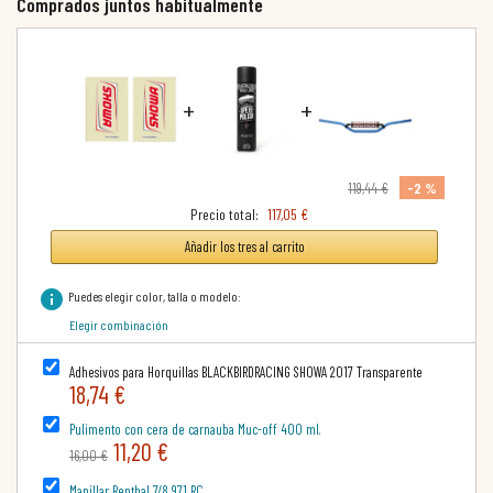
Comprados juntos habitualmente
+
+
-2 %
119,44 €
Precio total:
117,05 €
Añadir los tres al carrito
info
Puedes elegir color, talla o modelo:
Elegir combinación
Adhesivos para Horquillas BLACKBIRDRACING SHOWA 2017 Transparente
18,74 €
Pulimento con cera de carnauba Muc-off 400 ml.
11,20 €
16,00 €
Manillar Renthal 7/8 971 RC