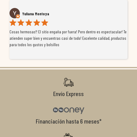
Yuliana Montoya
Cosas hermosas!! El sitio engaña por fuera! Pero dentro es espectacular! Te
Tu
atienden super bien y encuentras casi de todo! Excelente calidad, productos
de
para todos los gustos y bolsillos
pr
re
ti
co
r
Envío Express
Financiación hasta 6 meses*