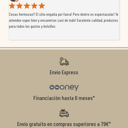
Cosas hermosas!! El sitio engaña por fuera! Pero dentro es espectacular! Te
Tu
atienden super bien y encuentras casi de todo! Excelente calidad, productos
de
para todos los gustos y bolsillos
pr
re
ti
co
r
Envío Express
Financiación hasta 6 meses*
Envío gratuito en compras superiores a 79€*