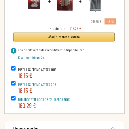
+
+
-2 %
216,59 €
Precio total:
212,26 €
Añadir los tres al carrito
info
Uno de estos artículos tiene diferente disponibilidad
Elegir combinación
PASTILLAS FRENO ARTRAX 009
18,15 €
PASTILLAS FRENO ARTRAX 205
18,15 €
RADIADOR YFM 700R 06-12 (RAPTOR 700)
180,29 €
Descripción