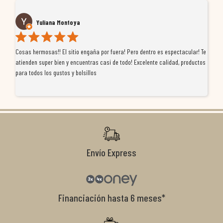
Yuliana Montoya
Cosas hermosas!! El sitio engaña por fuera! Pero dentro es espectacular! Te
Tu
atienden super bien y encuentras casi de todo! Excelente calidad, productos
de
para todos los gustos y bolsillos
pr
re
ti
co
r
Envío Express
Financiación hasta 6 meses*