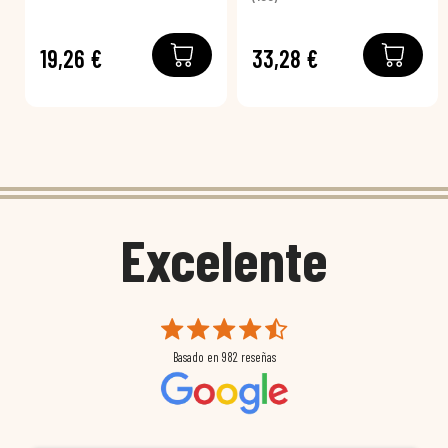
19,26 €
33,28 €
Excelente
Basado en
982
reseñas