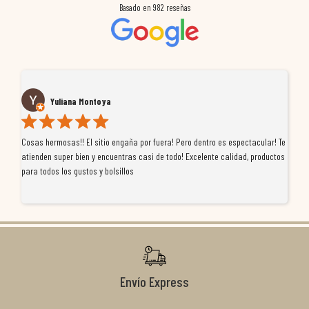
Basado en
982
reseñas
Yuliana Montoya
Cosas hermosas!! El sitio engaña por fuera! Pero dentro es espectacular! Te
Tu
atienden super bien y encuentras casi de todo! Excelente calidad, productos
de
para todos los gustos y bolsillos
pr
re
ti
co
r
Envío Express