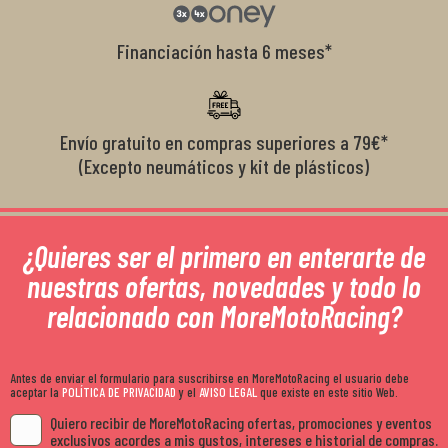
Financiación hasta 6 meses*
Envío gratuito en compras superiores a 79€*
(Excepto neumáticos y kit de plásticos)
¿Quieres ser el primero en enterarte de
nuestras ofertas, novedades y todo lo
relacionado con MoreMotoRacing?
Antes de enviar el formulario para suscribirse en MoreMotoRacing el usuario debe
aceptar la
POLÍTICA DE PRIVACIDAD
y el
AVISO LEGAL
que existe en este sitio Web.
Quiero recibir de MoreMotoRacing ofertas, promociones y eventos
exclusivos acordes a mis gustos, intereses e historial de compras.