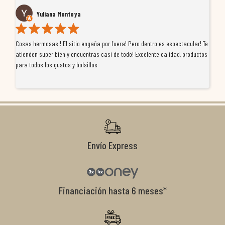
Yuliana Montoya
Cosas hermosas!! El sitio engaña por fuera! Pero dentro es espectacular! Te
Tu
atienden super bien y encuentras casi de todo! Excelente calidad, productos
de
para todos los gustos y bolsillos
pr
re
ti
co
r
Envío Express
Financiación hasta 6 meses*