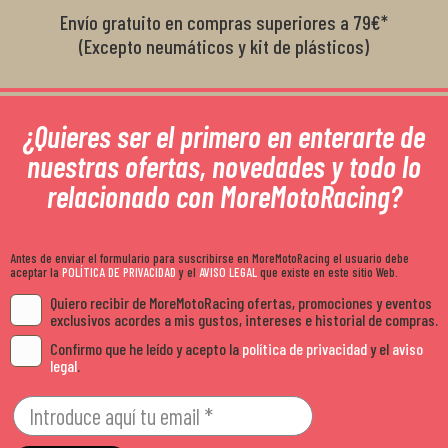
Envío gratuito en compras superiores a 79€*
(Excepto neumáticos y kit de plásticos)
¿Quieres ser el primero en enterarte de
nuestras ofertas, novedades y todo lo
relacionado con MoreMotoRacing?
Antes de enviar el formulario para suscribirse en MoreMotoRacing el usuario debe
aceptar la
POLÍTICA DE PRIVACIDAD
y el
AVISO LEGAL
que existe en este sitio Web.
Quiero recibir de MoreMotoRacing ofertas, promociones y eventos
exclusivos acordes a mis gustos, intereses e historial de compras.
Confirmo que he leído y acepto la
política de privacidad
y el
aviso
legal
.