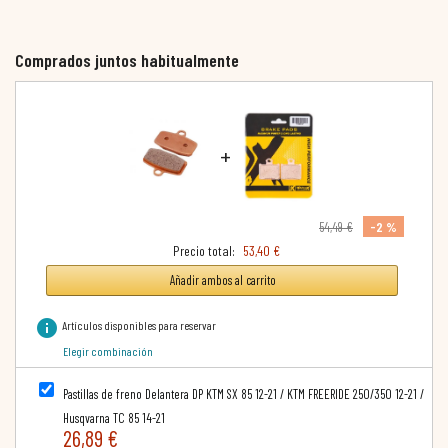
Comprados juntos habitualmente
+
-2 %
54,49 €
Precio total:
53,40 €
Añadir ambos al carrito
info
Artículos disponibles para reservar
Elegir combinación
Pastillas de freno Delantera DP KTM SX 85 12-21 / KTM FREERIDE 250/350 12-21 /
Husqvarna TC 85 14-21
26,89 €