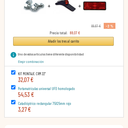
+
+
-2 %
89,87 €
Precio total:
88,07 €
Añadir los tres al carrito
info
Uno de estos artículos tiene diferente disponibilidad
Elegir combinación
KIT MONTAJE CRM 22"
32,07 €
Portamatrículas universal UFO homologado
54,53 €
Catadióptrico rectangular 75X25mm rojo
3,27 €