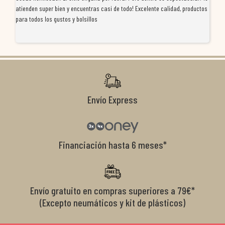
atienden super bien y encuentras casi de todo! Excelente calidad, productos
de
para todos los gustos y bolsillos
pr
re
ti
co
r
Envío Express
Financiación hasta 6 meses*
Envío gratuito en compras superiores a 79€*
(Excepto neumáticos y kit de plásticos)