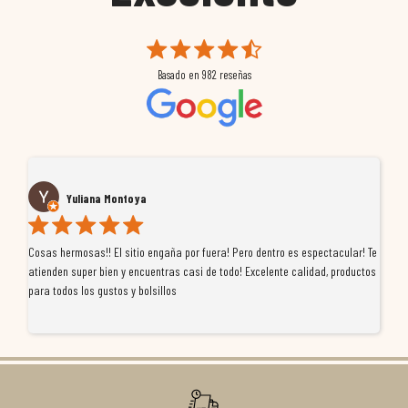
Basado en
982
reseñas
Yuliana Montoya
Cosas hermosas!! El sitio engaña por fuera! Pero dentro es espectacular! Te
Tu
atienden super bien y encuentras casi de todo! Excelente calidad, productos
de
para todos los gustos y bolsillos
pr
re
ti
co
r