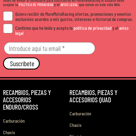
Antes de enviar el formulario para suscribirse en MoreMotoRacing el usuario debe
aceptar la
POLÍTICA DE PRIVACIDAD
y el
AVISO LEGAL
que existe en este sitio Web.
Quiero recibir de MoreMotoRacing ofertas, promociones y eventos
exclusivos acordes a mis gustos, intereses e historial de compras.
Confirmo que he leído y acepto la
política de privacidad
y el
aviso
legal
.
Suscríbete
RECAMBIOS, PIEZAS Y
RECAMBIOS, PIEZAS Y
ACCESORIOS
ACCESORIOS QUAD
ENDURO/CROSS
Carburación
Carburación
Chasis
Chasis