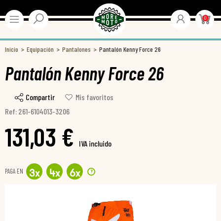
0
Inicio
Equipación
Pantalones
Pantalón Kenny Force 26
Pantalón Kenny Force 26
Compartir
Mis favoritos
Ref: 261-6104013-3206
131,03 €
IVA incluido
PAGA EN
?
3
x
4
x
6
x