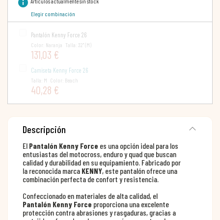
info
Artículos actualmente sin stock
Elegir combinación
Pantalón Kenny Force 26
Color: Naranja Talla: 32" (M)
131,03 €
Camiseta Kenny Force 26
Talla: M Color: Beach
40,28 €
Descripción
El
Pantalón Kenny Force
es una opción ideal para los
entusiastas del motocross, enduro y quad que buscan
calidad y durabilidad en su equipamiento. Fabricado por
la reconocida marca
KENNY
, este pantalón ofrece una
combinación perfecta de confort y resistencia.
Confeccionado en materiales de alta calidad, el
Pantalón Kenny Force
proporciona una excelente
protección contra abrasiones y rasgaduras, gracias a