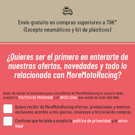
Envío gratuito en compras superiores a 79€*
(Excepto neumáticos y kit de plásticos)
¿Quieres ser el primero en enterarte de
nuestras ofertas, novedades y todo lo
relacionado con MoreMotoRacing?
Antes de enviar el formulario para suscribirse en MoreMotoRacing el usuario debe
aceptar la
POLÍTICA DE PRIVACIDAD
y el
AVISO LEGAL
que existe en este sitio Web.
Quiero recibir de MoreMotoRacing ofertas, promociones y eventos
exclusivos acordes a mis gustos, intereses e historial de compras.
Confirmo que he leído y acepto la
política de privacidad
y el
aviso
legal
.