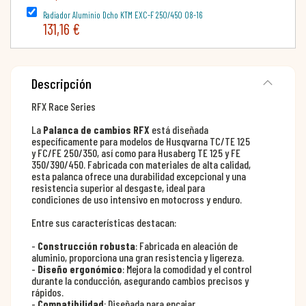
Radiador Aluminio Dcho KTM EXC-F 250/450 08-16
131,16 €
Descripción
RFX Race Series
La
Palanca de cambios RFX
está diseñada
específicamente para modelos de Husqvarna TC/TE 125
y FC/FE 250/350, así como para Husaberg TE 125 y FE
350/390/450. Fabricada con materiales de alta calidad,
esta palanca ofrece una durabilidad excepcional y una
resistencia superior al desgaste, ideal para
condiciones de uso intensivo en motocross y enduro.
Entre sus características destacan:
-
Construcción robusta
: Fabricada en aleación de
aluminio, proporciona una gran resistencia y ligereza.
-
Diseño ergonómico
: Mejora la comodidad y el control
durante la conducción, asegurando cambios precisos y
rápidos.
-
Compatibilidad
: Diseñada para encajar