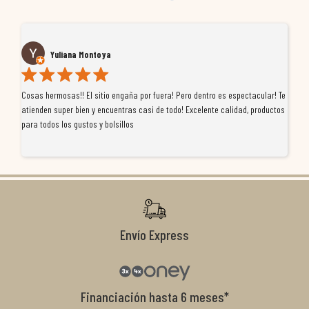
Yuliana Montoya
Cosas hermosas!! El sitio engaña por fuera! Pero dentro es espectacular! Te
Tu
atienden super bien y encuentras casi de todo! Excelente calidad, productos
de
para todos los gustos y bolsillos
pr
re
ti
co
r
Envío Express
Financiación hasta 6 meses*