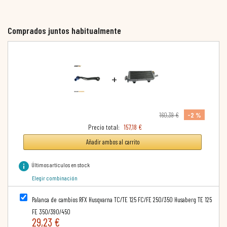
Comprados juntos habitualmente
+
-2 %
160,39 €
Precio total:
157,18 €
Añadir ambos al carrito
info
Últimos artículos en stock
Elegir combinación
Palanca de cambios RFX Husqvarna TC/TE 125 FC/FE 250/350 Husaberg TE 125
FE 350/390/450
29,23 €