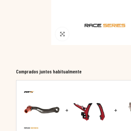
Pincha para agrandar
Comprados juntos habitualmente
+
+