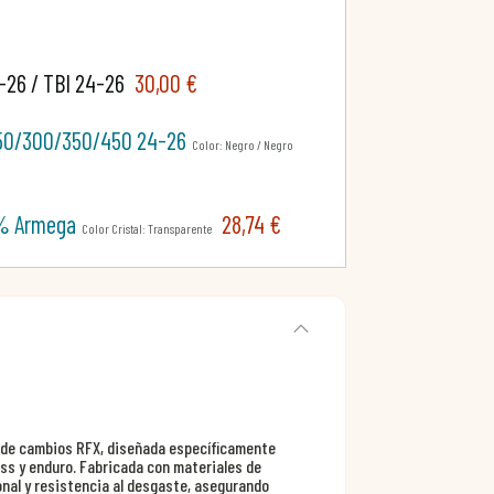
-26 / TBI 24-26
30,00 €
 250/300/350/450 24-26
Color: Negro / Negro
00% Armega
28,74 €
Color Cristal: Transparente
a de cambios RFX, diseñada específicamente
ss y enduro. Fabricada con materiales de
onal y resistencia al desgaste, asegurando