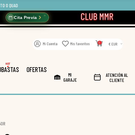
OTO O QUAD
Cita Previa
0
Mi Cuenta
Mis favoritos
€ EUR
HOT
UBASTAS
OFERTAS
MI
ATENCIÓN AL
GARAJE
CLIENTE
5OR