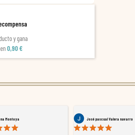
recompensa
ducto y gana
len
0,90 €
ana Montoya
José pascual Valera navarro