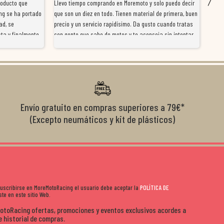
roducto que
Llevo tiempo comprando en Moremoto y solo puedo decir
Vengo
ng se ha portado
que son un diez en todo. Tienen material de primera, buen
la ti
ad, se
precio y un servicio rapidísimo. Da gusto cuando tratas
tiene
ta y finalmente
con gente que sabe de motos y te aconseja sin intentar
traba
y satisfactoria.
venderte por vender. Los pedidos llegan perfectos, bien
y ayu
nte se implican
embalados y siempre a tiempo. Se nota que les importa
busca
diciones de
el cliente y que disfrutan lo que hacen. Si te gusta la
años 
s lados. Muy
moto y quieres comprar sin complicarte, Moremoto es el
sitio. Calidad, rapidez y buen rollo. ??️
Envío gratuito en compras superiores a 79€*
(Excepto neumáticos y kit de plásticos)
 suscribirse en MoreMotoRacing el usuario debe aceptar la
POLÍTICA DE
te en este sitio Web.
MotoRacing ofertas, promociones y eventos exclusivos acordes a
e historial de compras.