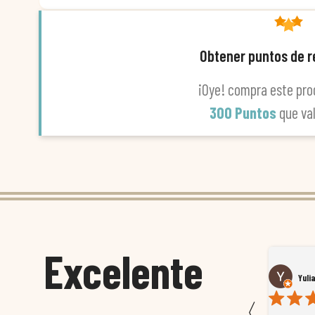
Obtener puntos de 
¡Oye! compra este pro
300 Puntos
que va
Excelente
Susana García Luis
Yuli
〈