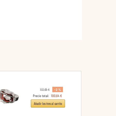
-2 %
102,69 €
Precio total:
100,64 €
Añadir los tres al carrito