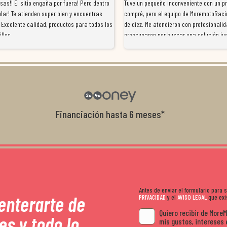
as!! El sitio engaña por fuera! Pero dentro
Tuve un pequeño inconveniente con un p
lar! Te atienden super bien y encuentras
compré, pero el equipo de MoremotoRaci
 Excelente calidad, productos para todos los
de diez. Me atendieron con profesionalid
illos
preocuparon por buscar una solución jus
resolvieron el problema de forma rápida 
Da gusto tratar con tiendas que realme
con el cliente, y me ofrecieron unas con
garantía que no me la igualaron en otro
recomendables.
Financiación hasta 6 meses*
Antes de enviar el formulario para
 enterarte de
PRIVACIDAD
y el
AVISO LEGAL
que exis
Quiero recibir de More
es y todo lo
mis gustos, intereses 