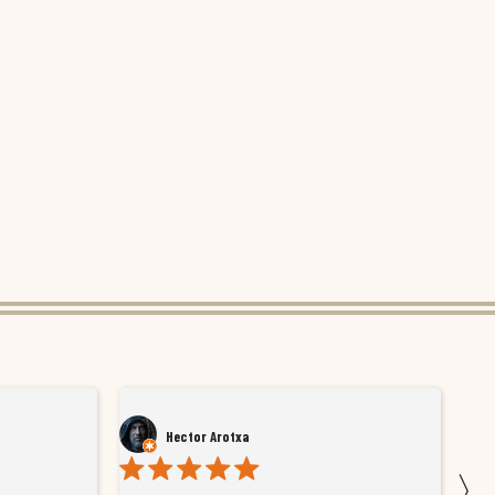
Hector Arotxa
〉