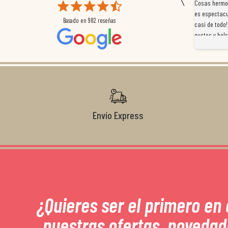
 que
Magnífica atención al cliente. Tuvimos un pequeño
Cosas hermos
mpleados
retraso en el pedido y desde el minuto uno se
es espectacu
Basado en
982
reseñas
a
preocuparon por ayudarnos en todo. Gracias a Sergio,
casi de todo!
magnífico gestor... atento, amable, un servicio de 10.
gustos y bols
Gracias de nuevo por todo!
Envío Express
¿Quieres ser el primero en
nuestras ofertas, novedad