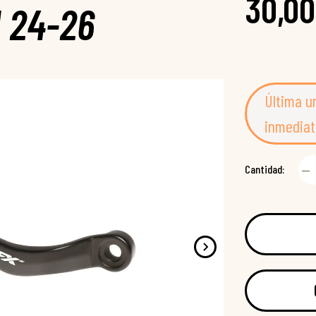
30,00
I 24-26
Última u
inmediat
Cantidad: