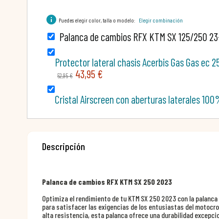
info
Puedes elegir color, talla o modelo:
Elegir combinación
Palanca de cambios RFX KTM SX 125/250 23
Protector lateral chasis Acerbis Gas Gas ec
43,95 €
52,95 €
Cristal Airscreen con aberturas laterales 1
Descripción
Palanca de cambios RFX KTM SX 250 2023
Optimiza el rendimiento de tu KTM SX 250 2023 con la palanc
para satisfacer las exigencias de los entusiastas del motocro
alta resistencia, esta palanca ofrece una durabilidad excepci