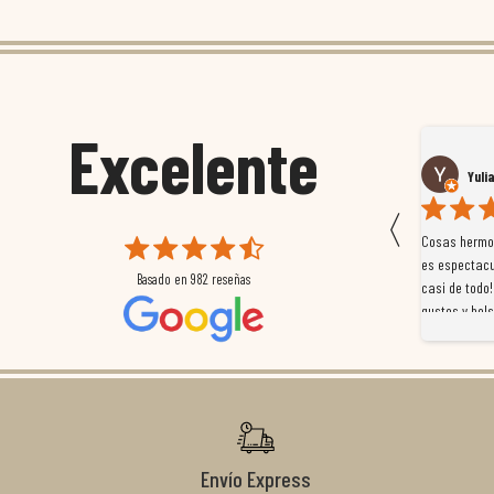
Excelente
Susana García Luis
Yuli
〈
 que
Magnífica atención al cliente. Tuvimos un pequeño
Cosas hermos
mpleados
retraso en el pedido y desde el minuto uno se
es espectacu
Basado en
982
reseñas
a
preocuparon por ayudarnos en todo. Gracias a Sergio,
casi de todo!
magnífico gestor... atento, amable, un servicio de 10.
gustos y bols
Gracias de nuevo por todo!
Envío Express