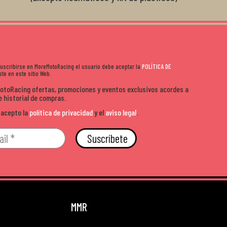
 suscribirse en MoreMotoRacing el usuario debe aceptar la
POLÍTICA DE
te en este sitio Web.
MotoRacing ofertas, promociones y eventos exclusivos acordes a
e historial de compras.
 acepto la
política de privacidad
y el
aviso legal
.
Suscríbete
MMR