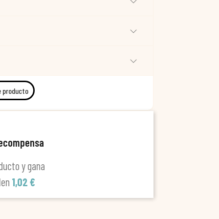
e producto
recompensa
ducto y gana
len
1,02 €