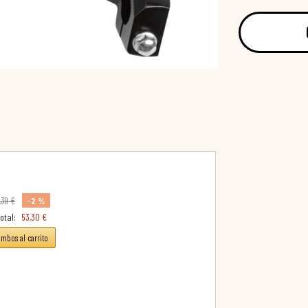
-2 %
,39 €
otal:
53,30 €
ambos al carrito