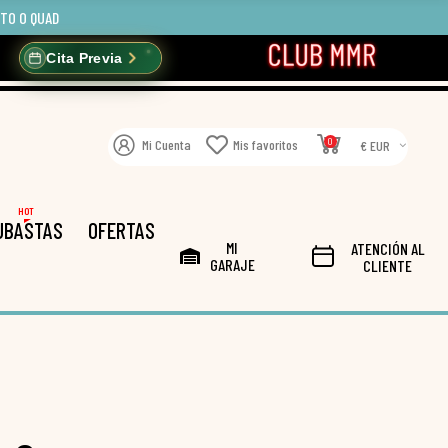
OTO O QUAD
Cita Previa
0
Mi Cuenta
Mis favoritos
€ EUR
HOT
UBASTAS
OFERTAS
MI
ATENCIÓN AL
GARAJE
CLIENTE