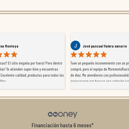
ana Montoya
José pascual Valera navarro
as!! El sitio engaña por fuera! Pero dentro
Tuve un pequeño inconveniente con un p
lar! Te atienden super bien y encuentras
compré, pero el equipo de MoremotoRaci
 Excelente calidad, productos para todos los
de diez. Me atendieron con profesionalid
illos
preocuparon por buscar una solución jus
resolvieron el problema de forma rápida 
Da gusto tratar con tiendas que realme
con el cliente, y me ofrecieron unas con
garantía que no me la igualaron en otro
recomendables.
Financiación hasta 6 meses*