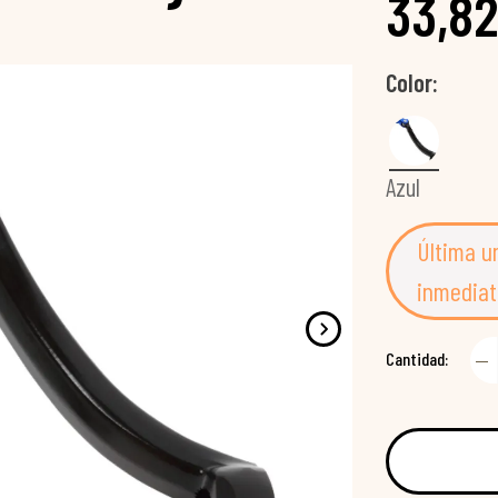
33,82
Color
Azul
Última u
inmediat
Cantidad: