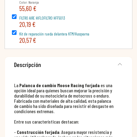
Color: Naranja
55,60 €
FILTRO AIRE HIFLOFILTRO HFF5013
20,19 €
Kit de reparación rueda delantera KTM/Husqvarna
20,57 €
Descripción
La
Palanca de cambio Moose Racing forjada
es una
opción ideal para quienes buscan mejorar la precisión y
durabilidad de su motocicleta de motocross o enduro.
Fabricada con materiales de alta calidad, esta palanca
de cambio ha sido diseñada para resistir el desgaste en
condiciones extremas.
Entre sus características destacan:
-
Construcción forjada
: Asegura mayor resistencia y