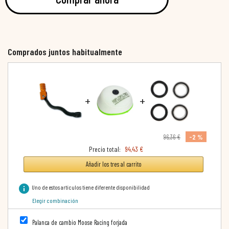
Comprados juntos habitualmente
+
+
-2 %
96,36 €
Precio total:
94,43 €
Añadir los tres al carrito
info
Uno de estos artículos tiene diferente disponibilidad
Elegir combinación
Palanca de cambio Moose Racing forjada