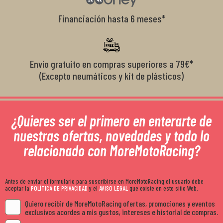
Financiación hasta 6 meses*
Envío gratuito en compras superiores a 79€*
(Excepto neumáticos y kit de plásticos)
¿Quieres ser el primero en enterarte de
nuestras ofertas, novedades y todo lo
relacionado con MoreMotoRacing?
Antes de enviar el formulario para suscribirse en MoreMotoRacing el usuario debe
aceptar la
POLÍTICA DE PRIVACIDAD
y el
AVISO LEGAL
que existe en este sitio Web.
Quiero recibir de MoreMotoRacing ofertas, promociones y eventos
exclusivos acordes a mis gustos, intereses e historial de compras.