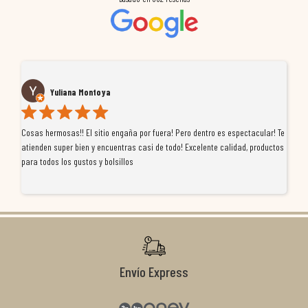
Yuliana Montoya
Cosas hermosas!! El sitio engaña por fuera! Pero dentro es espectacular! Te
Tu
atienden super bien y encuentras casi de todo! Excelente calidad, productos
de
para todos los gustos y bolsillos
pr
re
ti
co
r
Envío Express