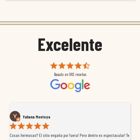
Excelente
Basado en
982
reseñas
Yuliana Montoya
Cosas hermosas!! El sitio engaña por fuera! Pero dentro es espectacular! Te
Tu