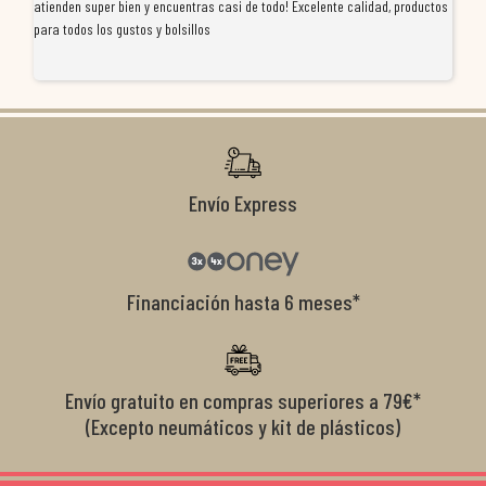
atienden super bien y encuentras casi de todo! Excelente calidad, productos
de
para todos los gustos y bolsillos
pr
re
ti
co
r
Envío Express
Financiación hasta 6 meses*
Envío gratuito en compras superiores a 79€*
(Excepto neumáticos y kit de plásticos)