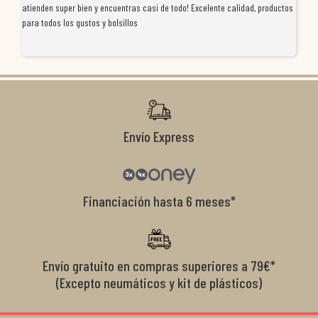
atienden super bien y encuentras casi de todo! Excelente calidad, productos
de
para todos los gustos y bolsillos
pr
re
ti
co
r
Envío Express
Financiación hasta 6 meses*
Envío gratuito en compras superiores a 79€*
(Excepto neumáticos y kit de plásticos)