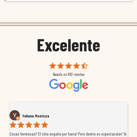
Excelente
Basado en
982
reseñas
Yuliana Montoya
Cosas hermosas!! El sitio engaña por fuera! Pero dentro es espectacular! Te
Tu