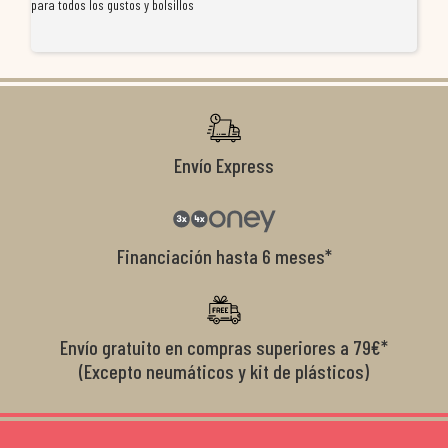
para todos los gustos y bolsillos
pr
re
ti
co
r
Envío Express
Financiación hasta 6 meses*
Envío gratuito en compras superiores a 79€*
(Excepto neumáticos y kit de plásticos)