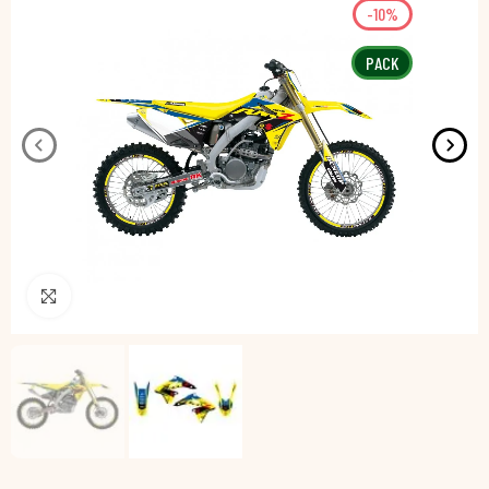
-10%
PACK
Pincha para agrandar