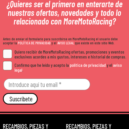
¿Quieres ser el primero en enterarte de
nuestras ofertas, novedades y todo lo
relacionado con MoreMotoRacing?
Antes de enviar el formulario para suscribirse en MoreMotoRacing el usuario debe
aceptar la
POLÍTICA DE PRIVACIDAD
y el
AVISO LEGAL
que existe en este sitio Web.
Quiero recibir de MoreMotoRacing ofertas, promociones y eventos
exclusivos acordes a mis gustos, intereses e historial de compras.
Confirmo que he leído y acepto la
política de privacidad
y el
aviso
legal
.
Suscríbete
RECAMBIOS, PIEZAS Y
RECAMBIOS, PIEZAS Y