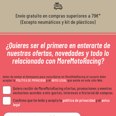
Envío gratuito en compras superiores a 79€*
(Excepto neumáticos y kit de plásticos)
¿Quieres ser el primero en enterarte de
nuestras ofertas, novedades y todo lo
relacionado con MoreMotoRacing?
Antes de enviar el formulario para suscribirse en MoreMotoRacing el usuario debe
aceptar la
POLÍTICA DE PRIVACIDAD
y el
AVISO LEGAL
que existe en este sitio Web.
Quiero recibir de MoreMotoRacing ofertas, promociones y eventos
exclusivos acordes a mis gustos, intereses e historial de compras.
Confirmo que he leído y acepto la
política de privacidad
y el
aviso
legal
.