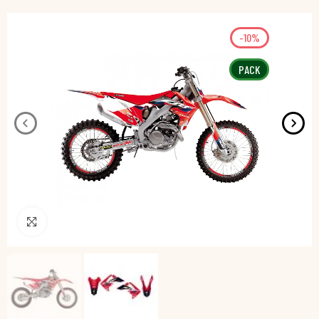
-10%
PACK
Pincha para agrandar