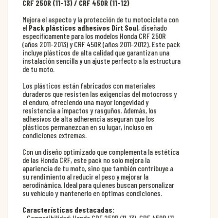
CRF 250R (11-13) / CRF 450R (11-12)
Mejora el aspecto y la protección de tu motocicleta con
el
Pack plásticos adhesivos Dirt Soul
, diseñado
específicamente para los modelos Honda CRF 250R
(años 2011-2013) y CRF 450R (años 2011-2012). Este pack
incluye plásticos de alta calidad que garantizan una
instalación sencilla y un ajuste perfecto a la estructura
de tu moto.
Los plásticos están fabricados con materiales
duraderos que resisten las exigencias del motocross y
el enduro, ofreciendo una mayor longevidad y
resistencia a impactos y rasguños. Además, los
adhesivos de alta adherencia aseguran que los
plásticos permanezcan en su lugar, incluso en
condiciones extremas.
Con un diseño optimizado que complementa la estética
de las Honda CRF, este pack no solo mejora la
apariencia de tu moto, sino que también contribuye a
su rendimiento al reducir el peso y mejorar la
aerodinámica. Ideal para quienes buscan personalizar
su vehículo y mantenerlo en óptimas condiciones.
Características destacadas:
- Compatibilidad: Honda CRF 250R (11-13), CRF 450R (11-