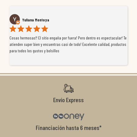
Yuliana Montoya
Cosas hermosas!! El sitio engaña por fuera! Pero dentro es espectacular! Te
Tu
atienden super bien y encuentras casi de todo! Excelente calidad, productos
de
para todos los gustos y bolsillos
pr
re
ti
co
r
Envío Express
Financiación hasta 6 meses*