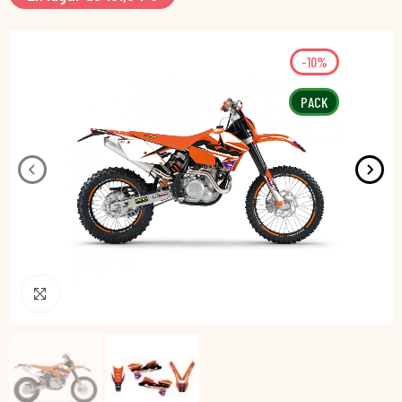
-10%
PACK
Pincha para agrandar