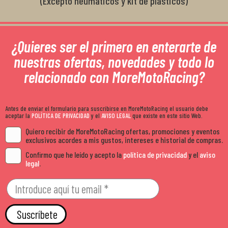
(Excepto neumáticos y kit de plásticos)
¿Quieres ser el primero en enterarte de
nuestras ofertas, novedades y todo lo
relacionado con MoreMotoRacing?
Antes de enviar el formulario para suscribirse en MoreMotoRacing el usuario debe
aceptar la
POLÍTICA DE PRIVACIDAD
y el
AVISO LEGAL
que existe en este sitio Web.
Quiero recibir de MoreMotoRacing ofertas, promociones y eventos
exclusivos acordes a mis gustos, intereses e historial de compras.
Confirmo que he leído y acepto la
política de privacidad
y el
aviso
legal
.
Suscríbete