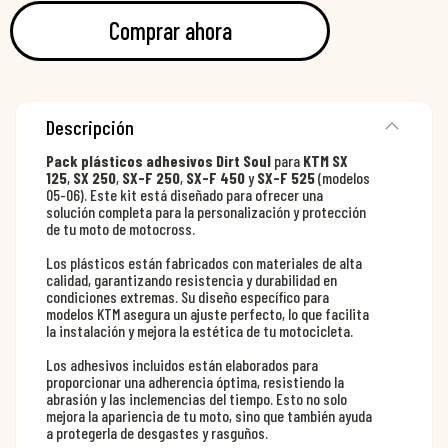
Comprar ahora
Descripción
Pack plásticos adhesivos Dirt Soul
para
KTM SX
125
,
SX 250
,
SX-F 250
,
SX-F 450
y
SX-F 525
(modelos
05-06). Este kit está diseñado para ofrecer una
solución completa para la personalización y protección
de tu moto de motocross.
Los plásticos están fabricados con materiales de alta
calidad, garantizando resistencia y durabilidad en
condiciones extremas. Su diseño específico para
modelos KTM asegura un ajuste perfecto, lo que facilita
la instalación y mejora la estética de tu motocicleta.
Los adhesivos incluidos están elaborados para
proporcionar una adherencia óptima, resistiendo la
abrasión y las inclemencias del tiempo. Esto no solo
mejora la apariencia de tu moto, sino que también ayuda
a protegerla de desgastes y rasguños.