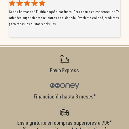
Cosas hermosas!! El sitio engaña por fuera! Pero dentro es espectacular! Te
Tu
atienden super bien y encuentras casi de todo! Excelente calidad, productos
de
para todos los gustos y bolsillos
pr
re
ti
co
r
Envío Express
Financiación hasta 6 meses*
Envío gratuito en compras superiores a 79€*