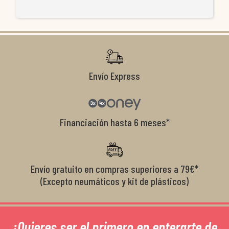
re
ti
co
r
Envío Express
Financiación hasta 6 meses*
Envío gratuito en compras superiores a 79€*
(Excepto neumáticos y kit de plásticos)
¿Quieres ser el primero en enterarte de