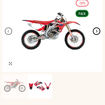
-10%
PACK
Pincha para agrandar