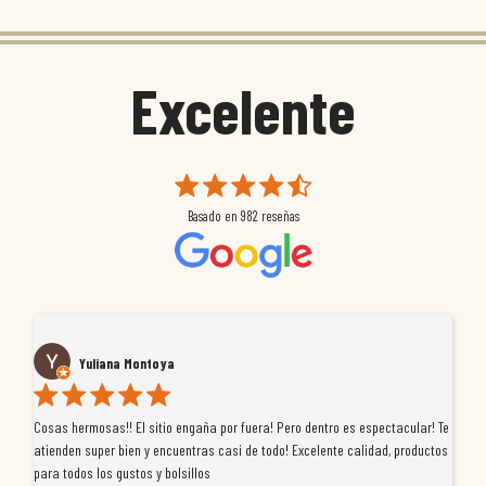
Excelente
Basado en
982
reseñas
Yuliana Montoya
Cosas hermosas!! El sitio engaña por fuera! Pero dentro es espectacular! Te
Tu
atienden super bien y encuentras casi de todo! Excelente calidad, productos
de
para todos los gustos y bolsillos
pr