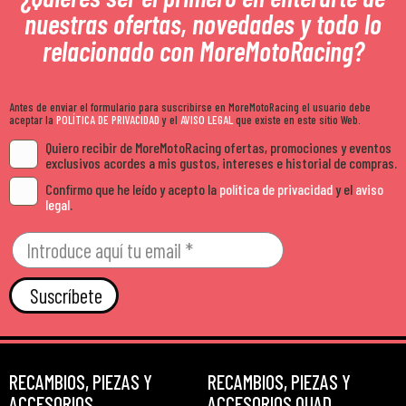
nuestras ofertas, novedades y todo lo
relacionado con MoreMotoRacing?
Antes de enviar el formulario para suscribirse en MoreMotoRacing el usuario debe
aceptar la
POLÍTICA DE PRIVACIDAD
y el
AVISO LEGAL
que existe en este sitio Web.
Quiero recibir de MoreMotoRacing ofertas, promociones y eventos
exclusivos acordes a mis gustos, intereses e historial de compras.
Confirmo que he leído y acepto la
política de privacidad
y el
aviso
legal
.
Suscríbete
RECAMBIOS, PIEZAS Y
RECAMBIOS, PIEZAS Y
ACCESORIOS
ACCESORIOS QUAD