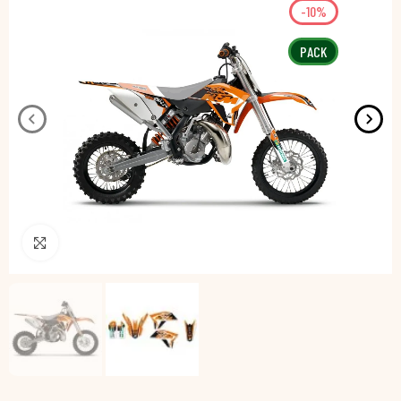
-10%
PACK
Pincha para agrandar