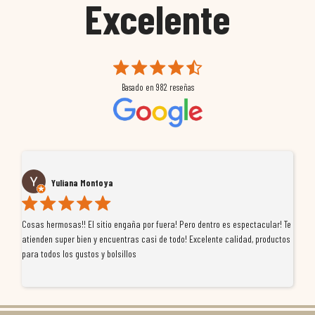
Excelente
Basado en
982
reseñas
Yuliana Montoya
Cosas hermosas!! El sitio engaña por fuera! Pero dentro es espectacular! Te
Tu
atienden super bien y encuentras casi de todo! Excelente calidad, productos
de
para todos los gustos y bolsillos
pr
re
ti
co
r