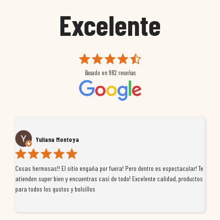
Excelente
Basado en
982
reseñas
Yuliana Montoya
Cosas hermosas!! El sitio engaña por fuera! Pero dentro es espectacular! Te
Tu
atienden super bien y encuentras casi de todo! Excelente calidad, productos
de
para todos los gustos y bolsillos
pr
re
ti
co