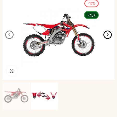
-10%
PACK
Pincha para agrandar