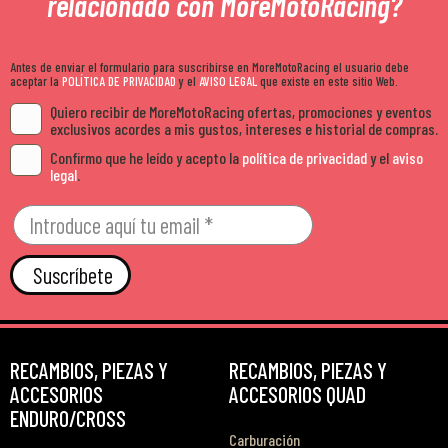
relacionado con MoreMotoRacing?
Antes de enviar el formulario para suscribirse en MoreMotoRacing el usuario debe
aceptar la
POLÍTICA DE PRIVACIDAD
y el
AVISO LEGAL
que existe en este sitio Web.
Quiero recibir de MoreMotoRacing ofertas, promociones y eventos
exclusivos acordes a mis gustos, intereses e historial de compras.
Confirmo que he leído y acepto la
política de privacidad
y el
aviso
legal
.
Suscríbete
RECAMBIOS, PIEZAS Y
RECAMBIOS, PIEZAS Y
ACCESORIOS
ACCESORIOS QUAD
ENDURO/CROSS
Carburación