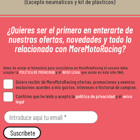
(Excepto neumáticos y kit de plásticos)
¿Quieres ser el primero en enterarte de
nuestras ofertas, novedades y todo lo
relacionado con MoreMotoRacing?
Antes de enviar el formulario para suscribirse en MoreMotoRacing el usuario debe
aceptar la
POLÍTICA DE PRIVACIDAD
y el
AVISO LEGAL
que existe en este sitio Web.
Quiero recibir de MoreMotoRacing ofertas, promociones y eventos
exclusivos acordes a mis gustos, intereses e historial de compras.
Confirmo que he leído y acepto la
política de privacidad
y el
aviso
legal
.
Suscríbete