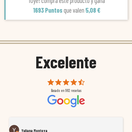
¡Oye! compra este producto y gana
1693 Puntos
que valen
5,08 €
Excelente
Basado en
982
reseñas
Yuliana Montoya