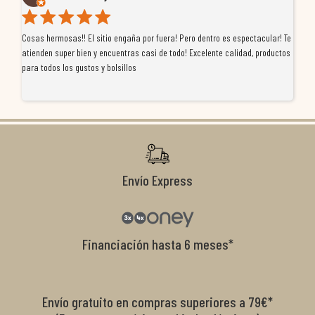
Cosas hermosas!! El sitio engaña por fuera! Pero dentro es espectacular! Te
Tu
atienden super bien y encuentras casi de todo! Excelente calidad, productos
de
para todos los gustos y bolsillos
pr
re
ti
co
r
Envío Express
Financiación hasta 6 meses*
Envío gratuito en compras superiores a 79€*