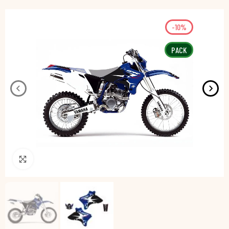
-10%
PACK
Pincha para agrandar