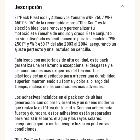
Descripción
El *Pack Plásticos y Adhesivos Yamaha WRF 250 / WRF
450 03-04* de la reconocida marca *Dirt Soul* es la
elección ideal para renovar y personalizar tu
motocicleta Yamaha de enduro y cross. Este conjunto
ha sido diseñado específicamente para los modelos *WR
250 F* y *WR 450 F* del año 2003 al 2004, asegurando un
ajuste perfecto y una instalación sencilla.
Fabricado con materiales de alta calidad, este pack
garantiza una resistencia excepcional al desgaste y a
las condiciones más exigentes del terreno. Los
plásticos están diseñados para ofrecer una durabilidad
superior, manteniendo su forma y color a lo largo del
tiempo, incluso en las condiciones más adversas.
Los adhesivos incluidos en el pack son de última
generación, con colores vibrantes y un diseño moderno
que realza la estética de tu moto. Con una adherencia
fuerte y duradera, estos adhesivos están preparados
para resistir el barro, el agua y los rayos solares,
asegurando que tu moto siempre luzca en perfectas
condiciones.
*Dirt Soul* se ha asegurado de que cada componente