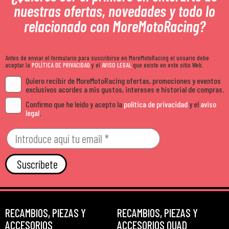
nuestras ofertas, novedades y todo lo
relacionado con MoreMotoRacing?
Antes de enviar el formulario para suscribirse en MoreMotoRacing el usuario debe
aceptar la
POLÍTICA DE PRIVACIDAD
y el
AVISO LEGAL
que existe en este sitio Web.
Quiero recibir de MoreMotoRacing ofertas, promociones y eventos
exclusivos acordes a mis gustos, intereses e historial de compras.
Confirmo que he leído y acepto la
política de privacidad
y el
aviso
legal
.
Suscríbete
RECAMBIOS, PIEZAS Y
RECAMBIOS, PIEZAS Y
ACCESORIOS
ACCESORIOS QUAD