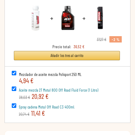
+
+
-2 %
37,27 €
Precio total:
36,52 €
Añadir los tres al carrito
Mezclador de aceite mezcla Polisport 250 ML
4,94 €
Aceite mezcla 2T Motul 800 Off Road Fluid Force (1 Litro)
20,92 €
38,03 €
Spray cadena Motul Off Road C3 400ml.
11,41 €
20,74 €