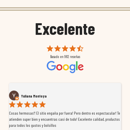
Excelente
Basado en
982
reseñas
Yuliana Montoya
Cosas hermosas!! El sitio engaña por fuera! Pero dentro es espectacular! Te
Tu
atienden super bien y encuentras casi de todo! Excelente calidad, productos
de
para todos los gustos y bolsillos
pr