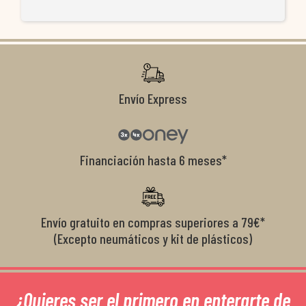
re
ti
co
r
Envío Express
Financiación hasta 6 meses*
Envío gratuito en compras superiores a 79€*
(Excepto neumáticos y kit de plásticos)
¿Quieres ser el primero en enterarte de