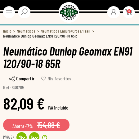
0
Inicio
Neumáticos
Neumáticos Enduro/Cross/Trail
Neumático Dunlop Geomax EN91 120/90-18 65R
Neumático Dunlop Geomax EN91
120/90-18 65R
Compartir
Mis favoritos
Ref: 636705
82,09 €
IVA incluido
154,88 €
Ahorra 47%
PAGA EN
?
3
x
4
x