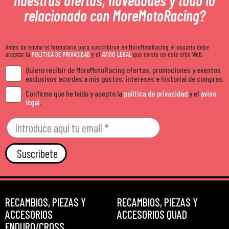
relacionado con MoreMotoRacing?
Antes de enviar el formulario para suscribirse en MoreMotoRacing el usuario debe
aceptar la
POLÍTICA DE PRIVACIDAD
y el
AVISO LEGAL
que existe en este sitio Web.
Quiero recibir de MoreMotoRacing ofertas, promociones y eventos
exclusivos acordes a mis gustos, intereses e historial de compras.
Confirmo que he leído y acepto la
política de privacidad
y el
aviso
legal
.
Suscríbete
RECAMBIOS, PIEZAS Y
RECAMBIOS, PIEZAS Y
ACCESORIOS
ACCESORIOS QUAD
ENDURO/CROSS