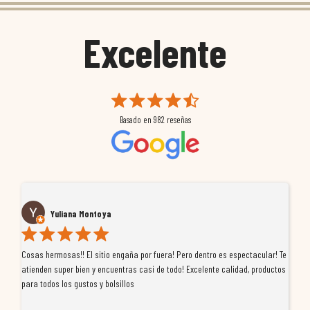
Excelente
Basado en
982
reseñas
Yuliana Montoya
Cosas hermosas!! El sitio engaña por fuera! Pero dentro es espectacular! Te
Tu
atienden super bien y encuentras casi de todo! Excelente calidad, productos
de
para todos los gustos y bolsillos
pr
re