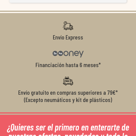
ti
co
r
Envío Express
Financiación hasta 6 meses*
Envío gratuito en compras superiores a 79€*
(Excepto neumáticos y kit de plásticos)
¿Quieres ser el primero en enterarte de
nuestras ofertas, novedades y todo lo