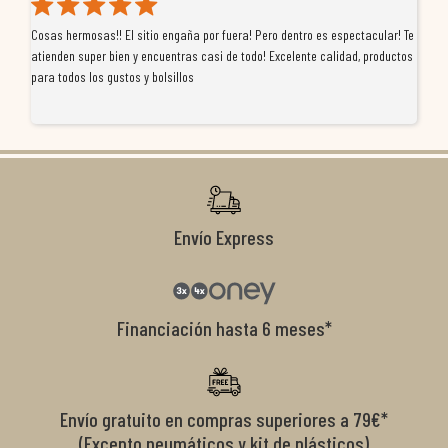
Cosas hermosas!! El sitio engaña por fuera! Pero dentro es espectacular! Te
Tu
atienden super bien y encuentras casi de todo! Excelente calidad, productos
de
para todos los gustos y bolsillos
pr
re
ti
co
r
Envío Express
Financiación hasta 6 meses*
Envío gratuito en compras superiores a 79€*
(Excepto neumáticos y kit de plásticos)