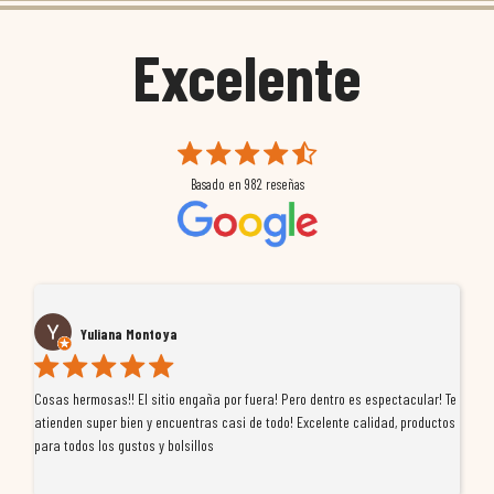
Excelente
Basado en
982
reseñas
Yuliana Montoya
Cosas hermosas!! El sitio engaña por fuera! Pero dentro es espectacular! Te
Tu
atienden super bien y encuentras casi de todo! Excelente calidad, productos
de
para todos los gustos y bolsillos
pr
re
ti