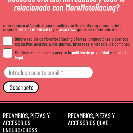
relacionado con MoreMotoRacing?
Antes de enviar el formulario para suscribirse en MoreMotoRacing el usuario debe
aceptar la
POLÍTICA DE PRIVACIDAD
y el
AVISO LEGAL
que existe en este sitio Web.
Quiero recibir de MoreMotoRacing ofertas, promociones y eventos
exclusivos acordes a mis gustos, intereses e historial de compras.
Confirmo que he leído y acepto la
política de privacidad
y el
aviso
legal
.
Suscríbete
RECAMBIOS, PIEZAS Y
RECAMBIOS, PIEZAS Y
ACCESORIOS
ACCESORIOS QUAD
ENDURO/CROSS