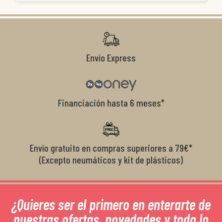
co
r
Envío Express
Financiación hasta 6 meses*
Envío gratuito en compras superiores a 79€*
(Excepto neumáticos y kit de plásticos)
¿Quieres ser el primero en enterarte de
nuestras ofertas, novedades y todo lo