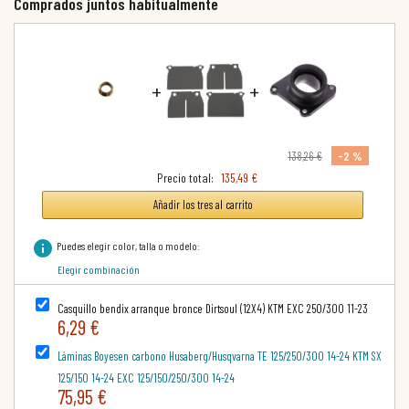
Comprados juntos habitualmente
+
+
-2 %
138,26 €
Precio total:
135,49 €
Añadir los tres al carrito
info
Puedes elegir color, talla o modelo:
Elegir combinación
Casquillo bendix arranque bronce Dirtsoul (12X4) KTM EXC 250/300 11-23
6,29 €
Láminas Boyesen carbono Husaberg/Husqvarna TE 125/250/300 14-24 KTM SX
125/150 14-24 EXC 125/150/250/300 14-24
75,95 €