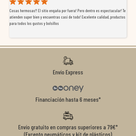
Cosas hermosas!! El sitio engaña por fuera! Pero dentro es espectacular! Te
Tu
atienden super bien y encuentras casi de todo! Excelente calidad, productos
de
para todos los gustos y bolsillos
pr
re
ti
co
r
Envío Express
Financiación hasta 6 meses*
Envío gratuito en compras superiores a 79€*
(Excepto neumáticos y kit de plásticos)