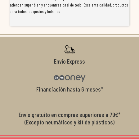
atienden super bien y encuentras casi de todo! Excelente calidad, productos
de
para todos los gustos y bolsillos
pr
re
ti
co
r
Envío Express
Financiación hasta 6 meses*
Envío gratuito en compras superiores a 79€*
(Excepto neumáticos y kit de plásticos)