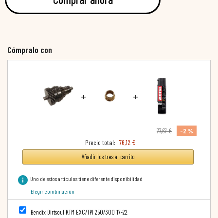
Cómpralo con
+
+
-2 %
77,67 €
Precio total:
76,12 €
Añadir los tres al carrito
info
Uno de estos artículos tiene diferente disponibilidad
Elegir combinación
Bendix Dirtsoul KTM EXC/TPI 250/300 17-22