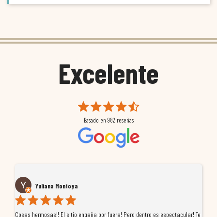
Excelente
Basado en
982
reseñas
Yuliana Montoya
Cosas hermosas!! El sitio engaña por fuera! Pero dentro es espectacular! Te
Tu