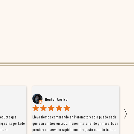
Hector Arotxa
〉
roducto que
Llevo tiempo comprando en Moremoto y solo puedo decir
Vengo
ng se ha portado
que son un diez en todo. Tienen material de primera, buen
la ti
ad, se
precio y un servicio rapidísimo. Da gusto cuando tratas
tiene