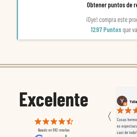
Obtener puntos de 
¡Oye! compra este pro
1297 Puntos
que v
Excelente
Susana García Luis
Yuli
〈
 que
Magnífica atención al cliente. Tuvimos un pequeño
Cosas hermos
mpleados
retraso en el pedido y desde el minuto uno se
es espectacu
Basado en
982
reseñas
a
preocuparon por ayudarnos en todo. Gracias a Sergio,
casi de todo!