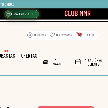
OTO O QUAD
Cita Previa
0
Mi Cuenta
Mis favoritos
€ EUR
HOT
UBASTAS
OFERTAS
MI
ATENCIÓN AL
GARAJE
CLIENTE