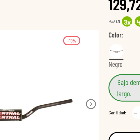
129,7
PAGA EN
3
x
Color
-10%
Negro
Bajo dem
largo.
Cantidad: