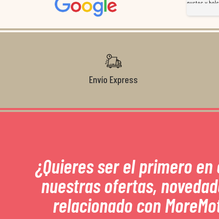
magnífico gestor... atento, amable, un servicio de 10.
gustos y bols
Gracias de nuevo por todo!
Envío Express
¿Quieres ser el primero en
nuestras ofertas, novedad
relacionado con MoreMo