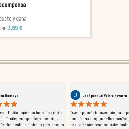
recompensa
ducto y gana
alen
3,89 €
ana Montoya
José pascual Valera navarro
as!! El sitio engaña por fuera! Pero dentro
Tuve un pequeño inconveniente con un p
lar! Te atienden super bien y encuentras
compré, pero el equipo de MoremotoRaci
 Excelente calidad, productos para todos los
de diez. Me atendieron con profesionalid