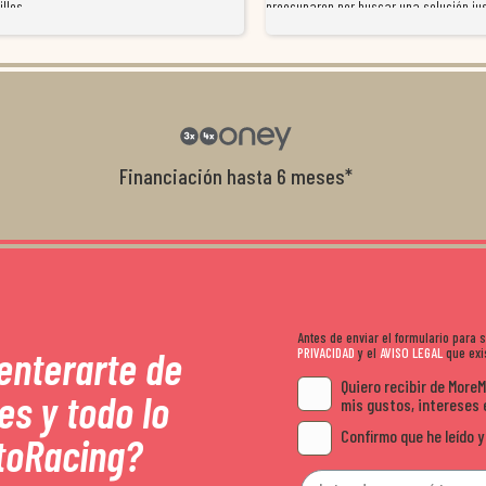
illos
preocuparon por buscar una solución jus
resolvieron el problema de forma rápida 
Da gusto tratar con tiendas que realme
con el cliente, y me ofrecieron unas con
garantía que no me la igualaron en otro
recomendables.
Financiación hasta 6 meses*
Antes de enviar el formulario para
 enterarte de
PRIVACIDAD
y el
AVISO LEGAL
que exis
Quiero recibir de More
es y todo lo
mis gustos, intereses 
Confirmo que he leído y
toRacing?