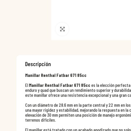
Pincha para agrandar
Descripción
Manillar Renthal Fatbar 671 85cc
El
Manillar Renthal Fatbar 671 85cc
es la elección perfecta
enduro y quad que buscan un rendimiento superior y durabilida
este manillar ofrece una resistencia excepcional y una gran 
Con un diámetro de 28.6 mm en la parte central y 22 mm en los
una mayor rigidez y estabilidad, mejorando la respuesta en la
elevación de 30 mm permiten una posición de manejo ergonómic
terrenos difíciles.
El manillar está tratado con un acabado anodizado que no solo