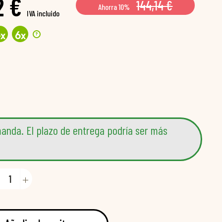
2 €
144,14 €
Ahorra 10%
IVA incluido
?
4
x
6
x
anda. El plazo de entrega podría ser más