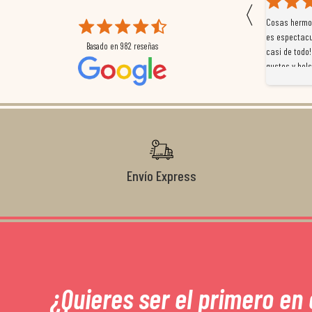
〈
 que
Magnífica atención al cliente. Tuvimos un pequeño
Cosas hermos
mpleados
retraso en el pedido y desde el minuto uno se
es espectacu
Basado en
982
reseñas
a
preocuparon por ayudarnos en todo. Gracias a Sergio,
casi de todo!
magnífico gestor... atento, amable, un servicio de 10.
gustos y bols
Gracias de nuevo por todo!
Envío Express
¿Quieres ser el primero en