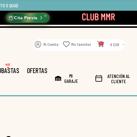
OTO O QUAD
Cita Previa
0
Mi Cuenta
Mis favoritos
€ EUR
HOT
UBASTAS
OFERTAS
MI
ATENCIÓN AL
GARAJE
CLIENTE