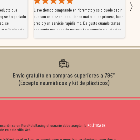
〉
roducto que
Llevo tiempo comprando en Moremoto y solo puedo decir
Vengo
ng se ha portado
que son un diez en todo. Tienen material de primera, buen
la ti
ad, se
precio y un servicio rapidísimo. Da gusto cuando tratas
tiene
ta y finalmente
con gente que sabe de motos y te aconseja sin intentar
traba
y satisfactoria.
venderte por vender. Los pedidos llegan perfectos, bien
y ayu
nte se implican
embalados y siempre a tiempo. Se nota que les importa
busca
diciones de
el cliente y que disfrutan lo que hacen. Si te gusta la
años 
s lados. Muy
moto y quieres comprar sin complicarte, Moremoto es el
sitio. Calidad, rapidez y buen rollo. ??️
Envío gratuito en compras superiores a 79€*
(Excepto neumáticos y kit de plásticos)
 suscribirse en MoreMotoRacing el usuario debe aceptar la
POLÍTICA DE
te en este sitio Web.
MotoRacing ofertas, promociones y eventos exclusivos acordes a