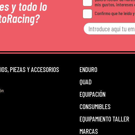
es y todo lo
mis gustos, intereses 
Confirmo que he leído y
toRacing?
OS, PIEZAS Y ACCESORIOS
ENDURO
QUAD
ón
EQUIPACIÓN
CONSUMIBLES
EQUIPAMIENTO TALLER
MARCAS