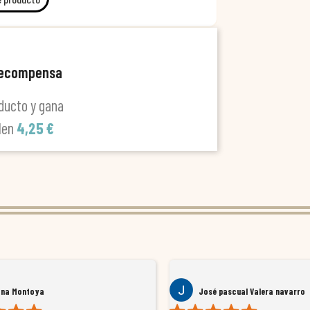
recompensa
ducto y gana
len
4,25 €
ana Montoya
José pascual Valera navarro