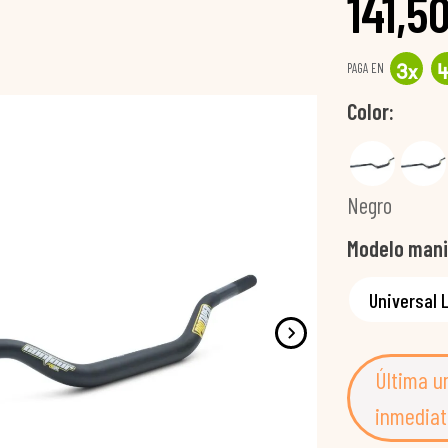
141,5
PAGA EN
3
x
Color
Negro
Modelo mani
Última u
inmediat