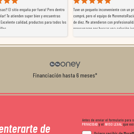
as!! El sitio engaña por fuera! Pero dentro
Tuve un pequeño inconveniente con un p
lar! Te atienden super bien y encuentras
compré, pero el equipo de MoremotoRaci
 Excelente calidad, productos para todos los
de diez. Me atendieron con profesionalid
illos
preocuparon por buscar una solución jus
resolvieron el problema de forma rápida 
Da gusto tratar con tiendas que realme
con el cliente, y me ofrecieron unas con
garantía que no me la igualaron en otro
recomendables.
Financiación hasta 6 meses*
Antes de enviar el formulario para
 enterarte de
PRIVACIDAD
y el
AVISO LEGAL
que exis
Quiero recibir de More