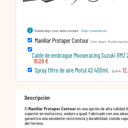
info
Puedes elegir color, talla o modelo:
Elegir combinación
Manillar Protaper Contour
Color: Negro Modelo manillar
Cable de embrague Mooseracing Suzuki RMZ 
18,09 €
Spray filtro de aire Motul A2 400ml.
12
22,47 €
Descripción
El
Manillar Protaper Contour
es una opción de alta calidad 
superior en motocross, enduro y quad. Fabricado con una aleac
garantiza una excelente resistencia y durabilidad, siendo cap
del terreno.