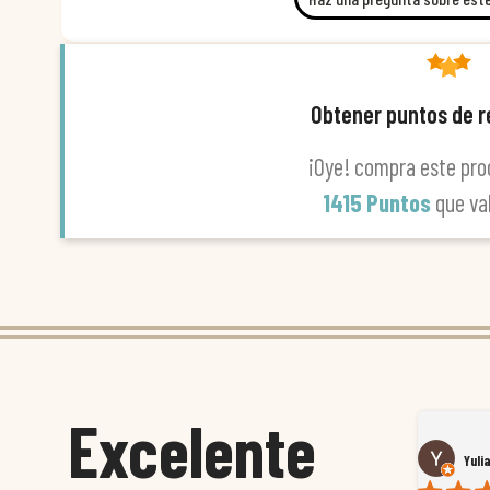
Obtener puntos de 
¡Oye! compra este pro
1415 Puntos
que va
Excelente
Susana García Luis
Yuli