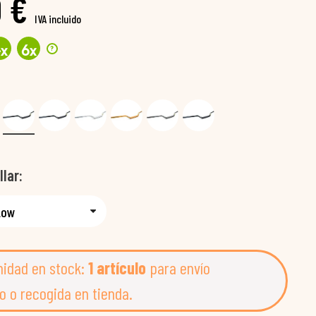
0 €
IVA incluido
?
4
x
6
x
llar
nidad en stock:
1 artículo
para envío
o o recogida en tienda.