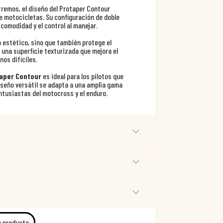
tremos, el diseño del Protaper Contour
e motocicletas. Su configuración de doble
 comodidad y el control al manejar.
o estético, sino que también protege el
 una superficie texturizada que mejora el
nos difíciles.
taper Contour
es ideal para los pilotos que
diseño versátil se adapta a una amplia gama
ntusiastas del motocross y el enduro.
e producto