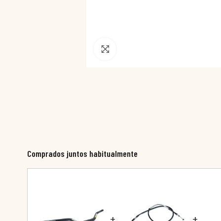
Pincha para agrandar
Comprados juntos habitualmente
+
+