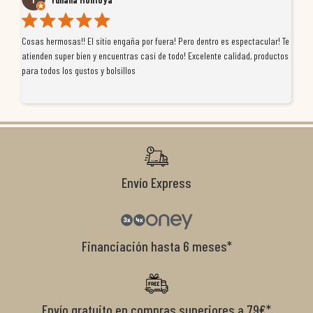
Cosas hermosas!! El sitio engaña por fuera! Pero dentro es espectacular! Te
Tu
atienden super bien y encuentras casi de todo! Excelente calidad, productos
de
para todos los gustos y bolsillos
pr
re
ti
co
r
Envío Express
Financiación hasta 6 meses*
Envío gratuito en compras superiores a 79€*