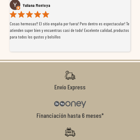
Yuliana Montoya
Cosas hermosas!! El sitio engaña por fuera! Pero dentro es espectacular! Te
Tu
atienden super bien y encuentras casi de todo! Excelente calidad, productos
de
para todos los gustos y bolsillos
pr
re
ti
co
r
Envío Express
Financiación hasta 6 meses*