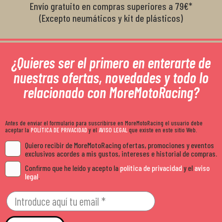
Envío gratuito en compras superiores a 79€*
(Excepto neumáticos y kit de plásticos)
¿Quieres ser el primero en enterarte de
nuestras ofertas, novedades y todo lo
relacionado con MoreMotoRacing?
Antes de enviar el formulario para suscribirse en MoreMotoRacing el usuario debe
aceptar la
POLÍTICA DE PRIVACIDAD
y el
AVISO LEGAL
que existe en este sitio Web.
Quiero recibir de MoreMotoRacing ofertas, promociones y eventos
exclusivos acordes a mis gustos, intereses e historial de compras.
Confirmo que he leído y acepto la
política de privacidad
y el
aviso
legal
.