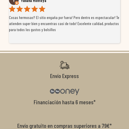
Yuliana Montoya
Cosas hermosas!! El sitio engaña por fuera! Pero dentro es espectacular! Te
Tu
atienden super bien y encuentras casi de todo! Excelente calidad, productos
de
para todos los gustos y bolsillos
pr
re
ti
co
r
Envío Express
Financiación hasta 6 meses*
Envío gratuito en compras superiores a 79€*