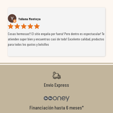
Yuliana Montoya
Cosas hermosas!! El sitio engaña por fuera! Pero dentro es espectacular! Te
Tu
atienden super bien y encuentras casi de todo! Excelente calidad, productos
de
para todos los gustos y bolsillos
pr
re
ti
co
r
Envío Express
Financiación hasta 6 meses*