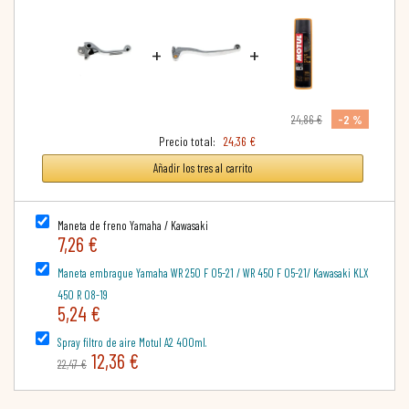
+
+
-2 %
24,86 €
Precio total:
24,36 €
Añadir los tres al carrito
Maneta de freno Yamaha / Kawasaki
7,26 €
Maneta embrague Yamaha WR 250 F 05-21 / WR 450 F 05-21/ Kawasaki KLX
450 R 08-19
5,24 €
Spray filtro de aire Motul A2 400ml.
12,36 €
22,47 €