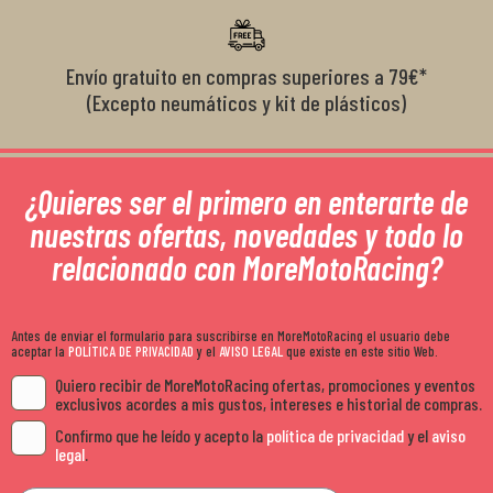
Envío gratuito en compras superiores a 79€*
(Excepto neumáticos y kit de plásticos)
¿Quieres ser el primero en enterarte de
nuestras ofertas, novedades y todo lo
relacionado con MoreMotoRacing?
Antes de enviar el formulario para suscribirse en MoreMotoRacing el usuario debe
aceptar la
POLÍTICA DE PRIVACIDAD
y el
AVISO LEGAL
que existe en este sitio Web.
Quiero recibir de MoreMotoRacing ofertas, promociones y eventos
exclusivos acordes a mis gustos, intereses e historial de compras.
Confirmo que he leído y acepto la
política de privacidad
y el
aviso
legal
.