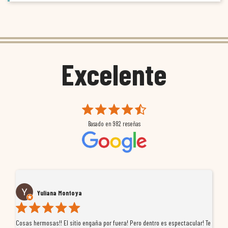
Excelente
Basado en
982
reseñas
Yuliana Montoya
Cosas hermosas!! El sitio engaña por fuera! Pero dentro es espectacular! Te
Tu