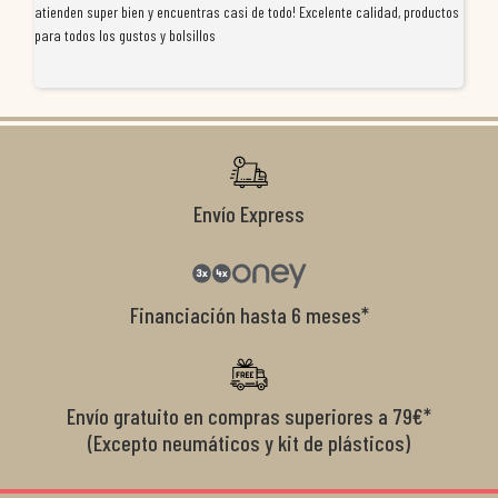
atienden super bien y encuentras casi de todo! Excelente calidad, productos
de
para todos los gustos y bolsillos
pr
re
ti
co
r
Envío Express
Financiación hasta 6 meses*
Envío gratuito en compras superiores a 79€*
(Excepto neumáticos y kit de plásticos)