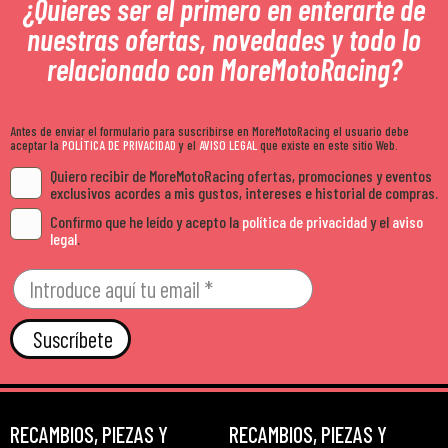
¿Quieres ser el primero en enterarte de
nuestras ofertas, novedades y todo lo
relacionado con MoreMotoRacing?
Antes de enviar el formulario para suscribirse en MoreMotoRacing el usuario debe
aceptar la
POLÍTICA DE PRIVACIDAD
y el
AVISO LEGAL
que existe en este sitio Web.
Quiero recibir de MoreMotoRacing ofertas, promociones y eventos
exclusivos acordes a mis gustos, intereses e historial de compras.
Confirmo que he leído y acepto la
política de privacidad
y el
aviso
legal
.
Suscríbete
RECAMBIOS, PIEZAS Y
RECAMBIOS, PIEZAS Y