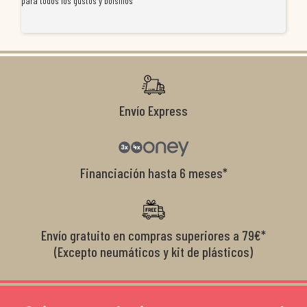
para todos los gustos y bolsillos
pr
re
ti
co
r
Envío Express
Financiación hasta 6 meses*
Envío gratuito en compras superiores a 79€*
(Excepto neumáticos y kit de plásticos)