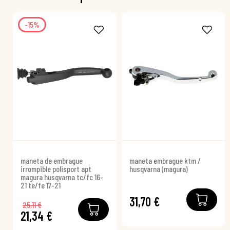
-15%
maneta de embrague
maneta embrague ktm /
irrompible polisport apt
husqvarna (magura)
magura husqvarna tc/fc 16-
21 te/fe 17-21
31,70 €
25,11 €
21,34 €