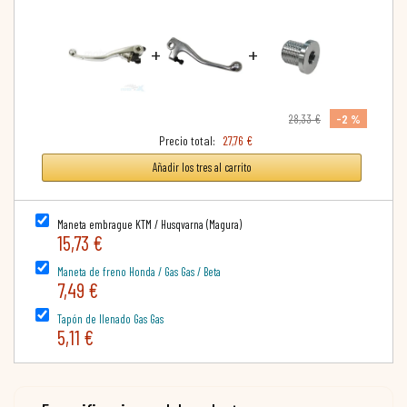
+
+
-2 %
28,33 €
Precio total:
27,76 €
Añadir los tres al carrito
Maneta embrague KTM / Husqvarna (Magura)
15,73 €
Maneta de freno Honda / Gas Gas / Beta
7,49 €
Tapón de llenado Gas Gas
5,11 €