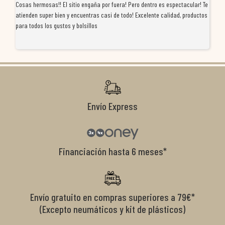
Cosas hermosas!! El sitio engaña por fuera! Pero dentro es espectacular! Te
Tu
atienden super bien y encuentras casi de todo! Excelente calidad, productos
de
para todos los gustos y bolsillos
pr
re
ti
co
r
Envío Express
Financiación hasta 6 meses*
Envío gratuito en compras superiores a 79€*
(Excepto neumáticos y kit de plásticos)