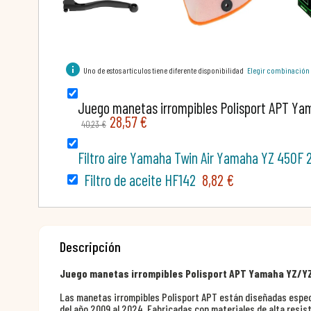
info
Uno de estos artículos tiene diferente disponibilidad
Elegir combinación
Juego manetas irrompibles Polisport APT Ya
28,57 €
40,23 €
Filtro aire Yamaha Twin Air Yamaha YZ 450F 
Filtro de aceite HF142
8,82 €
Descripción
Juego manetas irrompibles Polisport APT Yamaha YZ/Y
Las manetas irrompibles Polisport APT están diseñadas espe
del año 2009 al 2024. Fabricadas con materiales de alta resi