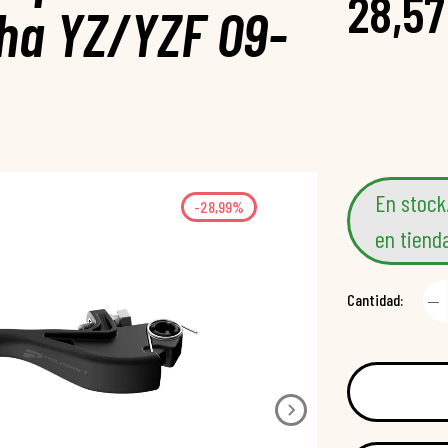
28,57
ha YZ/YZF 09-
En stock
-28,99%
en tiend
Cantidad: