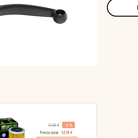
-2 %
54,88 €
Precio total:
53,78 €