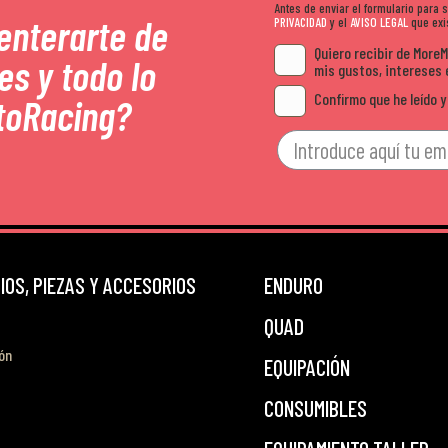
Antes de enviar el formulario para
 enterarte de
PRIVACIDAD
y el
AVISO LEGAL
que exis
Quiero recibir de More
es y todo lo
mis gustos, intereses 
Confirmo que he leído y
toRacing?
OS, PIEZAS Y ACCESORIOS
ENDURO
QUAD
ón
EQUIPACIÓN
CONSUMIBLES