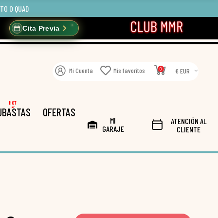
OTO O QUAD
Cita Previa
0
Mi Cuenta
Mis favoritos
€ EUR
HOT
UBASTAS
OFERTAS
MI
ATENCIÓN AL
GARAJE
CLIENTE