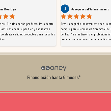
ana Montoya
José pascual Valera navarro
as!! El sitio engaña por fuera! Pero dentro
Tuve un pequeño inconveniente con un p
lar! Te atienden super bien y encuentras
compré, pero el equipo de MoremotoRaci
 Excelente calidad, productos para todos los
de diez. Me atendieron con profesionalid
illos
preocuparon por buscar una solución jus
resolvieron el problema de forma rápida 
Da gusto tratar con tiendas que realme
con el cliente, y me ofrecieron unas con
garantía que no me la igualaron en otro
recomendables.
Financiación hasta 6 meses*