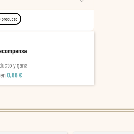
e producto
recompensa
ducto y gana
len
0,86 €