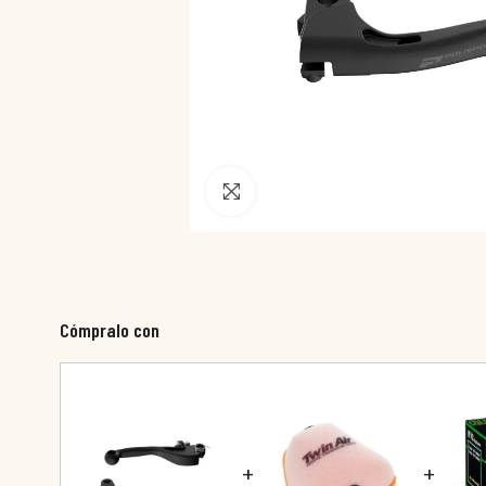
Pincha para agrandar
Cómpralo con
+
+