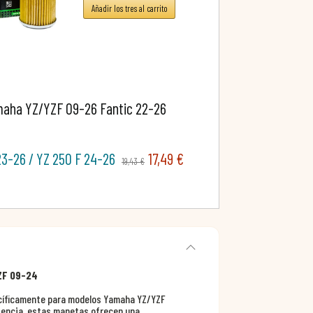
Añadir los tres al carrito
maha YZ/YZF 09-26 Fantic 22-26
23-26 / YZ 250 F 24-26
17,49 €
19,43 €
ZF 09-24
cíficamente para modelos Yamaha YZ/YZF
stencia, estas manetas ofrecen una