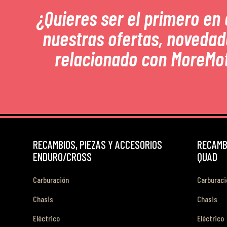
¿Quieres ser el primero en
nuestras ofertas, novedad
relacionado con MoreMo
RECAMBIOS, PIEZAS Y ACCESORIOS
RECAMBI
ENDURO/CROSS
QUAD
Carburación
Carburaci
Chasis
Chasis
Eléctrico
Eléctrico