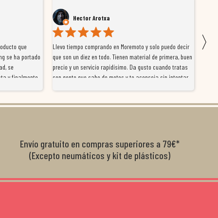
Hector Arotxa
〉
roducto que
Llevo tiempo comprando en Moremoto y solo puedo decir
Vengo
ng se ha portado
que son un diez en todo. Tienen material de primera, buen
la ti
ad, se
precio y un servicio rapidísimo. Da gusto cuando tratas
tiene
ta y finalmente
con gente que sabe de motos y te aconseja sin intentar
traba
y satisfactoria.
venderte por vender. Los pedidos llegan perfectos, bien
y ayu
nte se implican
embalados y siempre a tiempo. Se nota que les importa
busca
diciones de
el cliente y que disfrutan lo que hacen. Si te gusta la
años 
s lados. Muy
moto y quieres comprar sin complicarte, Moremoto es el
sitio. Calidad, rapidez y buen rollo. ??️
Envío gratuito en compras superiores a 79€*
(Excepto neumáticos y kit de plásticos)