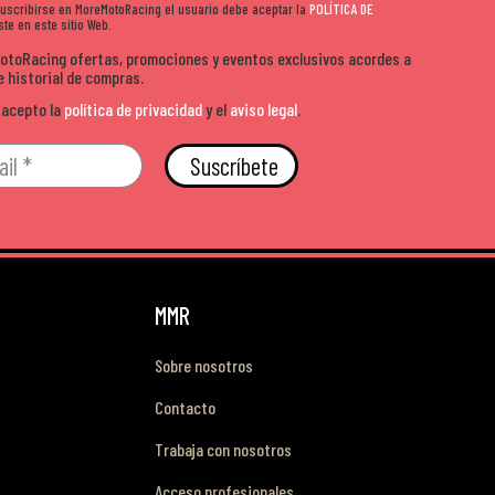
 suscribirse en MoreMotoRacing el usuario debe aceptar la
POLÍTICA DE
te en este sitio Web.
MotoRacing ofertas, promociones y eventos exclusivos acordes a
e historial de compras.
 acepto la
política de privacidad
y el
aviso legal
.
Suscríbete
MMR
Sobre nosotros
Contacto
Trabaja con nosotros
Acceso profesionales