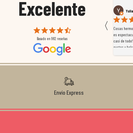
Excelente
Susana García Luis
Yuli
〈
 que
Magnífica atención al cliente. Tuvimos un pequeño
Cosas hermos
mpleados
retraso en el pedido y desde el minuto uno se
es espectacu
Basado en
982
reseñas
a
preocuparon por ayudarnos en todo. Gracias a Sergio,
casi de todo!
magnífico gestor... atento, amable, un servicio de 10.
gustos y bols
Gracias de nuevo por todo!
Envío Express