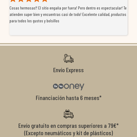
Cosas hermosas!! El sitio engaña por fuera! Pero dentro es espectacular! Te
Tu
atienden super bien y encuentras casi de todo! Excelente calidad, productos
de
para todos los gustos y bolsillos
pr
re
ti
co
r
Envío Express
Financiación hasta 6 meses*
Envío gratuito en compras superiores a 79€*
(Excepto neumáticos y kit de plásticos)