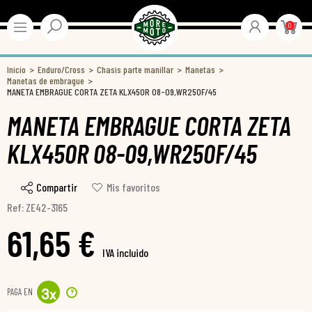
0
Inicio
Enduro/Cross
Chasis parte manillar
Manetas
Manetas de embrague
MANETA EMBRAGUE CORTA ZETA KLX450R 08-09,WR250F/45
MANETA EMBRAGUE CORTA ZETA
KLX450R 08-09,WR250F/45
Compartir
Mis favoritos
Ref: ZE42-3165
61,65 €
IVA incluido
PAGA EN
?
3
x