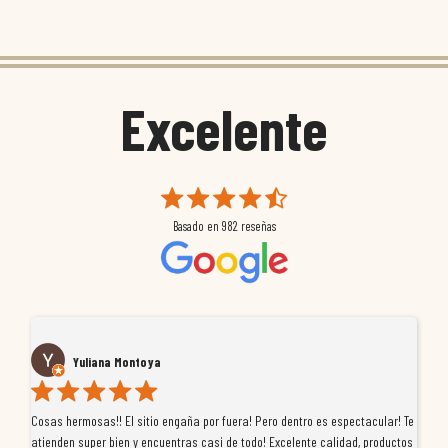
Excelente
Basado en
982
reseñas
Yuliana Montoya
Cosas hermosas!! El sitio engaña por fuera! Pero dentro es espectacular! Te
Tu
atienden super bien y encuentras casi de todo! Excelente calidad, productos
de