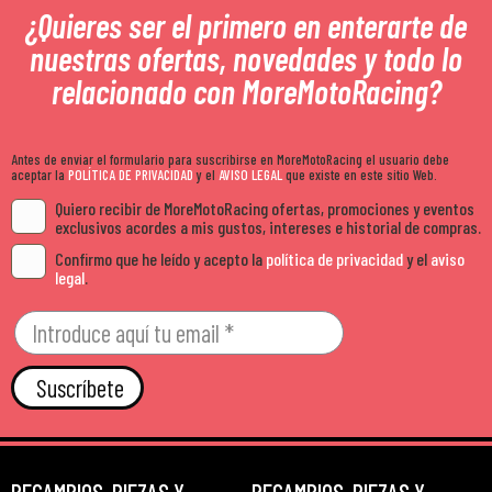
¿Quieres ser el primero en enterarte de
nuestras ofertas, novedades y todo lo
relacionado con MoreMotoRacing?
Antes de enviar el formulario para suscribirse en MoreMotoRacing el usuario debe
aceptar la
POLÍTICA DE PRIVACIDAD
y el
AVISO LEGAL
que existe en este sitio Web.
Quiero recibir de MoreMotoRacing ofertas, promociones y eventos
exclusivos acordes a mis gustos, intereses e historial de compras.
Confirmo que he leído y acepto la
política de privacidad
y el
aviso
legal
.
Suscríbete
RECAMBIOS, PIEZAS Y
RECAMBIOS, PIEZAS Y