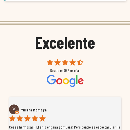
Excelente
Basado en
982
reseñas
Yuliana Montoya
Cosas hermosas!! El sitio engaña por fuera! Pero dentro es espectacular! Te
Tu