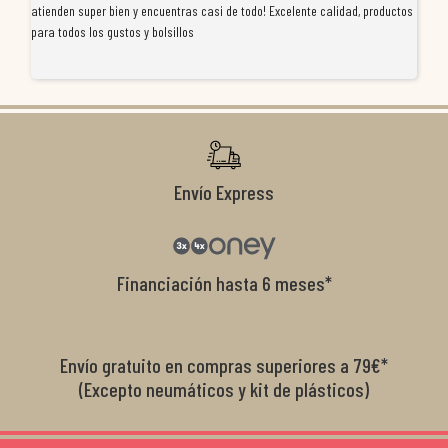
atienden super bien y encuentras casi de todo! Excelente calidad, productos
de
para todos los gustos y bolsillos
pr
re
ti
co
r
Envío Express
Financiación hasta 6 meses*
Envío gratuito en compras superiores a 79€*
(Excepto neumáticos y kit de plásticos)