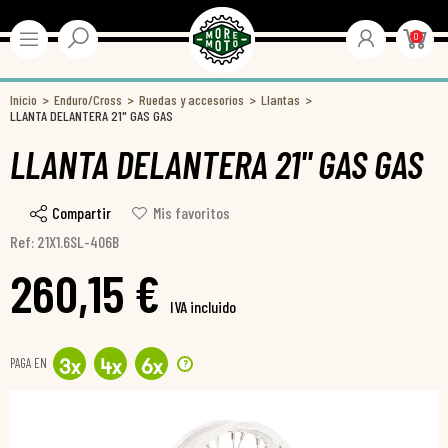
0
Inicio
Enduro/Cross
Ruedas y accesorios
Llantas
LLANTA DELANTERA 21" GAS GAS
LLANTA DELANTERA 21" GAS GAS
Compartir
Mis favoritos
Ref: 21X1.6SL-406B
260,15 €
IVA incluido
PAGA EN
?
3
x
4
x
6
x