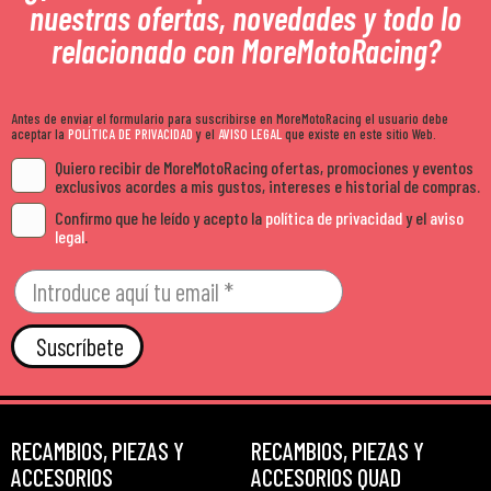
nuestras ofertas, novedades y todo lo
relacionado con MoreMotoRacing?
Antes de enviar el formulario para suscribirse en MoreMotoRacing el usuario debe
aceptar la
POLÍTICA DE PRIVACIDAD
y el
AVISO LEGAL
que existe en este sitio Web.
Quiero recibir de MoreMotoRacing ofertas, promociones y eventos
exclusivos acordes a mis gustos, intereses e historial de compras.
Confirmo que he leído y acepto la
política de privacidad
y el
aviso
legal
.
Suscríbete
RECAMBIOS, PIEZAS Y
RECAMBIOS, PIEZAS Y
ACCESORIOS
ACCESORIOS QUAD