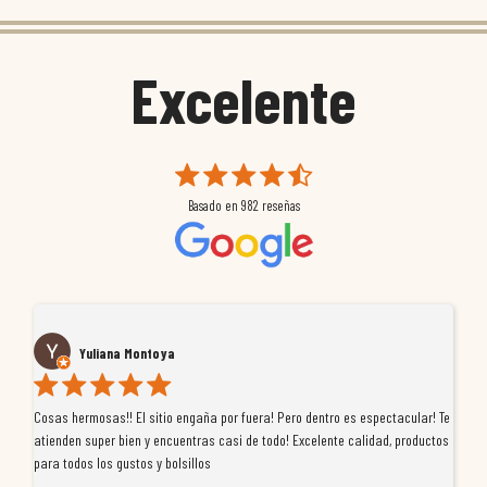
Excelente
Basado en
982
reseñas
Yuliana Montoya
Cosas hermosas!! El sitio engaña por fuera! Pero dentro es espectacular! Te
Tu
atienden super bien y encuentras casi de todo! Excelente calidad, productos
de
para todos los gustos y bolsillos
pr
re