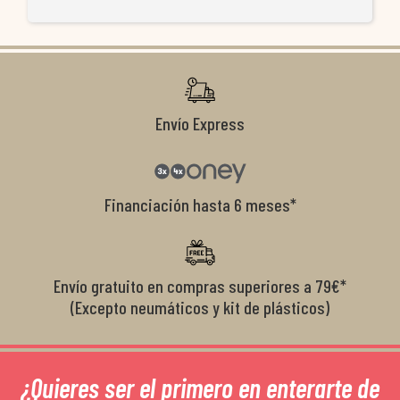
ti
co
r
Envío Express
Financiación hasta 6 meses*
Envío gratuito en compras superiores a 79€*
(Excepto neumáticos y kit de plásticos)
¿Quieres ser el primero en enterarte de