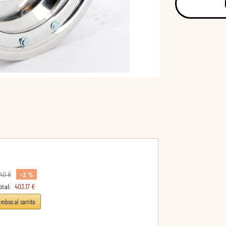
-2 %
,40 €
otal:
403,17 €
ambos al carrito