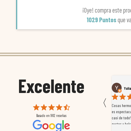
¡Oye! compra este pro
1029 Puntos
que v
Excelente
Susana García Luis
Yuli
〈
 que
Magnífica atención al cliente. Tuvimos un pequeño
Cosas hermos
mpleados
retraso en el pedido y desde el minuto uno se
es espectacu
Basado en
982
reseñas
a
preocuparon por ayudarnos en todo. Gracias a Sergio,
casi de todo!
magnífico gestor... atento, amable, un servicio de 10.
gustos y bols
Gracias de nuevo por todo!