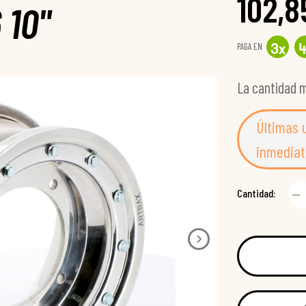
102,8
 10"
PAGA EN
3
x
La cantidad m
Últimas 
inmediat
Cantidad: