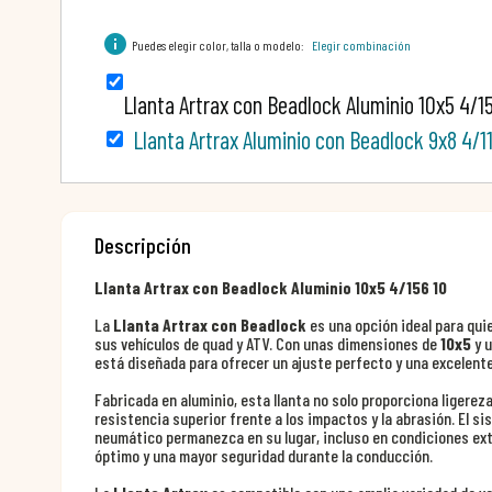
info
Puedes elegir color, talla o modelo:
Elegir combinación
Llanta Artrax con Beadlock Aluminio 10x5 4/15
Llanta Artrax Aluminio con Beadlock 9x8 4/11
Descripción
Llanta Artrax con Beadlock Aluminio 10x5 4/156 10
La
Llanta Artrax con Beadlock
es una opción ideal para qui
sus vehículos de quad y ATV. Con unas dimensiones de
10x5
y u
está diseñada para ofrecer un ajuste perfecto y una excelente
Fabricada en aluminio, esta llanta no solo proporciona ligerez
resistencia superior frente a los impactos y la abrasión. El s
neumático permanezca en su lugar, incluso en condiciones ext
óptimo y una mayor seguridad durante la conducción.