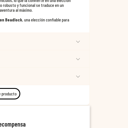
ículos, lo que la convierte en una elección
ño robusto y funcional se traduce en un
 aventura al máximo.
con Beadlock
, una elección confiable para
e producto
recompensa