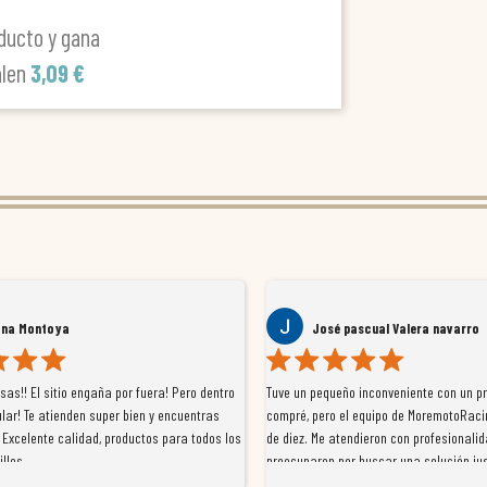
ducto y gana
alen
3,09 €
ana Montoya
José pascual Valera navarro
as!! El sitio engaña por fuera! Pero dentro
Tuve un pequeño inconveniente con un p
lar! Te atienden super bien y encuentras
compré, pero el equipo de MoremotoRaci
 Excelente calidad, productos para todos los
de diez. Me atendieron con profesionalid
illos
preocuparon por buscar una solución jus
resolvieron el problema de forma rápida 