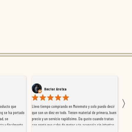
Hector Arotxa
〉
roducto que
Llevo tiempo comprando en Moremoto y solo puedo decir
Vengo
ng se ha portado
que son un diez en todo. Tienen material de primera, buen
la ti
ad, se
precio y un servicio rapidísimo. Da gusto cuando tratas
tiene
ta y finalmente
con gente que sabe de motos y te aconseja sin intentar
traba
y satisfactoria.
venderte por vender. Los pedidos llegan perfectos, bien
y ayu