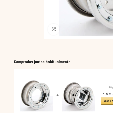
Pincha para agrandar
Comprados juntos habitualmente
411
+
Precio t
Añadir 