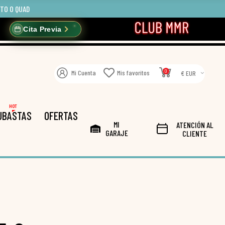
OTO O QUAD
Cita Previa
0
Mi Cuenta
Mis favoritos
€ EUR
HOT
UBASTAS
OFERTAS
MI
ATENCIÓN AL
GARAJE
CLIENTE