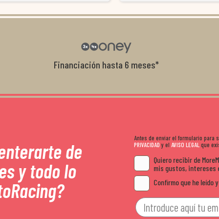
Da gusto tratar con tiendas que realme
con el cliente, y me ofrecieron unas con
garantía que no me la igualaron en otro
recomendables.
Financiación hasta 6 meses*
Antes de enviar el formulario para
 enterarte de
PRIVACIDAD
y el
AVISO LEGAL
que exis
Quiero recibir de More
es y todo lo
mis gustos, intereses 
Confirmo que he leído y
toRacing?