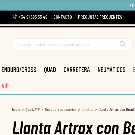
TU
+34 91 685 55 49
CONTACTO
PREGUNTAS FRECUENTES
ENDURO/CROSS
QUAD
CARRETERA
NEUMÁTICOS
VIP
Inicio
Quad/ATV
Ruedas y accesorios
Llantas
Llanta Artrax con Beadl
Llanta Artrax con B