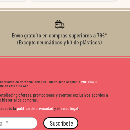
nte se implican
embalados y siempre a tiempo. Se nota que les importa
busca
diciones de
el cliente y que disfrutan lo que hacen. Si te gusta la
años 
s lados. Muy
moto y quieres comprar sin complicarte, Moremoto es el
sitio. Calidad, rapidez y buen rollo. ??️
Envío gratuito en compras superiores a 79€*
(Excepto neumáticos y kit de plásticos)
 suscribirse en MoreMotoRacing el usuario debe aceptar la
POLÍTICA DE
te en este sitio Web.
MotoRacing ofertas, promociones y eventos exclusivos acordes a
e historial de compras.
 acepto la
política de privacidad
y el
aviso legal
.
Suscríbete