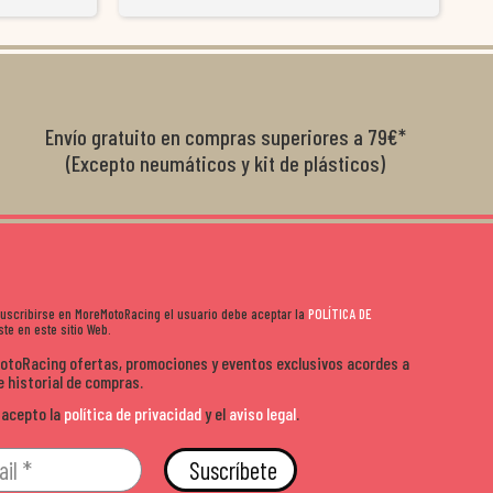
y satisfactoria.
venderte por vender. Los pedidos llegan perfectos, bien
y ayu
nte se implican
embalados y siempre a tiempo. Se nota que les importa
busca
diciones de
el cliente y que disfrutan lo que hacen. Si te gusta la
años 
s lados. Muy
moto y quieres comprar sin complicarte, Moremoto es el
sitio. Calidad, rapidez y buen rollo. ??️
Envío gratuito en compras superiores a 79€*
(Excepto neumáticos y kit de plásticos)
 suscribirse en MoreMotoRacing el usuario debe aceptar la
POLÍTICA DE
te en este sitio Web.
MotoRacing ofertas, promociones y eventos exclusivos acordes a
e historial de compras.
 acepto la
política de privacidad
y el
aviso legal
.
Suscríbete