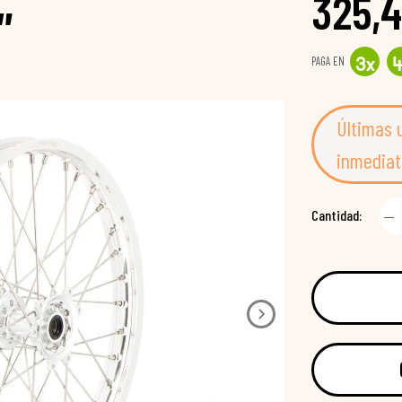
325,4
"
PAGA EN
3
x
Últimas 
inmediat
Cantidad: