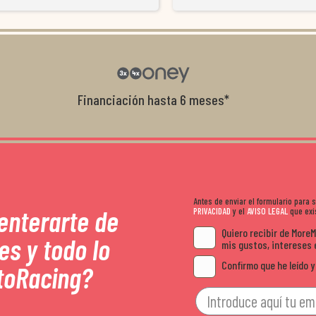
resolvieron el problema de forma rápida 
Da gusto tratar con tiendas que realme
con el cliente, y me ofrecieron unas con
garantía que no me la igualaron en otro
recomendables.
Financiación hasta 6 meses*
Antes de enviar el formulario para
 enterarte de
PRIVACIDAD
y el
AVISO LEGAL
que exis
Quiero recibir de More
es y todo lo
mis gustos, intereses 
Confirmo que he leído y
toRacing?