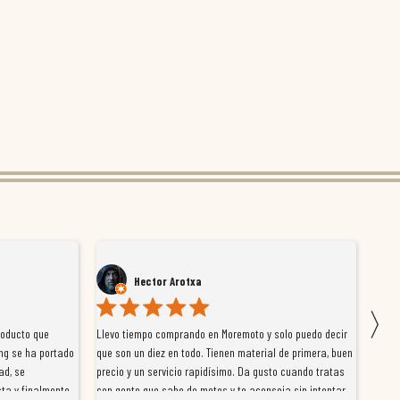
Hector Arotxa
〉
roducto que
Llevo tiempo comprando en Moremoto y solo puedo decir
Vengo
ng se ha portado
que son un diez en todo. Tienen material de primera, buen
la ti
ad, se
precio y un servicio rapidísimo. Da gusto cuando tratas
tiene
ta y finalmente
con gente que sabe de motos y te aconseja sin intentar
traba