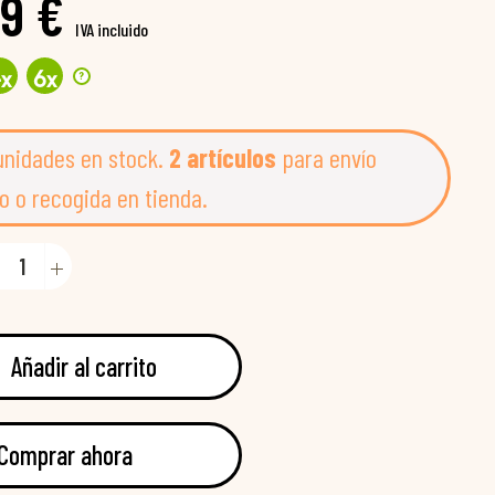
9 €
IVA incluido
?
4
x
6
x
unidades en stock.
2 artículos
para envío
o o recogida en tienda.
Añadir al carrito
Comprar ahora