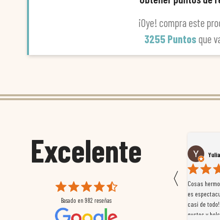
¡Oye! compra este pro
3255 Puntos
que v
Excelente
Susana García Luis
Yuli
〈
 que
Magnífica atención al cliente. Tuvimos un pequeño
Cosas hermos
mpleados
retraso en el pedido y desde el minuto uno se
es espectacu
Basado en
982
reseñas
a
preocuparon por ayudarnos en todo. Gracias a Sergio,
casi de todo!
magnífico gestor... atento, amable, un servicio de 10.
gustos y bols