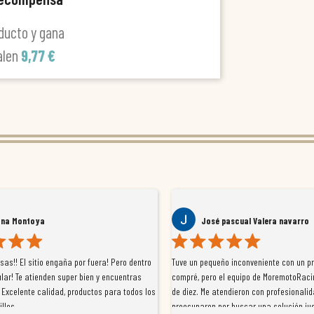
ducto y gana
alen
9,77 €
ana Montoya
José pascual Valera navarro
as!! El sitio engaña por fuera! Pero dentro
Tuve un pequeño inconveniente con un p
lar! Te atienden super bien y encuentras
compré, pero el equipo de MoremotoRaci
 Excelente calidad, productos para todos los
de diez. Me atendieron con profesionalid
illos
preocuparon por buscar una solución jus