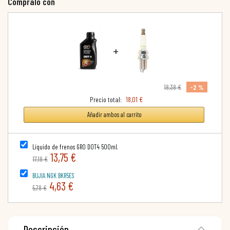
Cómpralo con
+
-2 %
18,38 €
Precio total:
18,01 €
Añadir ambos al carrito
Líquido de frenos GRO DOT4 500ml.
13,75 €
17,18 €
BUJIA NGK BKR5ES
4,63 €
5,78 €
Descripción