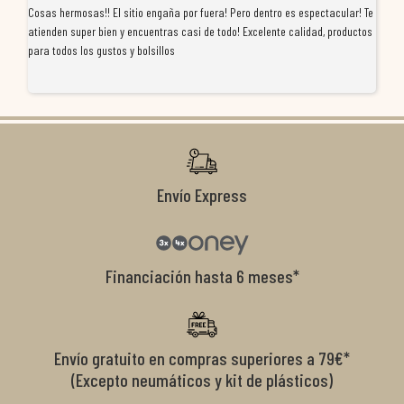
Cosas hermosas!! El sitio engaña por fuera! Pero dentro es espectacular! Te
Tu
atienden super bien y encuentras casi de todo! Excelente calidad, productos
de
para todos los gustos y bolsillos
pr
re
ti
co
r
Envío Express
Financiación hasta 6 meses*
Envío gratuito en compras superiores a 79€*
(Excepto neumáticos y kit de plásticos)