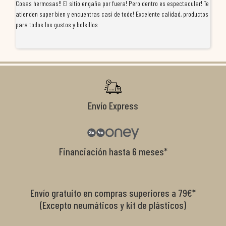
Cosas hermosas!! El sitio engaña por fuera! Pero dentro es espectacular! Te
Tu
atienden super bien y encuentras casi de todo! Excelente calidad, productos
de
para todos los gustos y bolsillos
pr
re
ti
co
r
Envío Express
Financiación hasta 6 meses*
Envío gratuito en compras superiores a 79€*
(Excepto neumáticos y kit de plásticos)